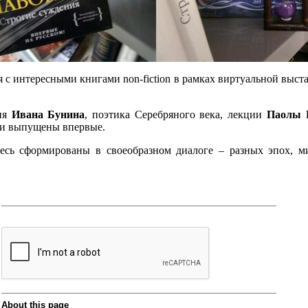
я с интересными книгами non-fiction в рамках виртуальной выс
зия
Ивана Бунина
, поэтика Серебряного века, лекции
Паолы 
 и выпущены впервые.
десь сформированы в своеобразном диалоге – разных эпох, ми