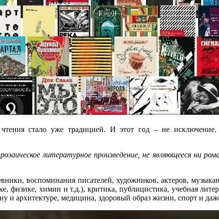
ра чтения стало уже традицией. И этот год – не исключени
прозаическое литературное произведение, не являющееся ни рома
вники, воспоминания писателей, художников, актеров, музыканто
е, физике, химии и т.д.), критика, публицистика, учебная литер
йну и архитектуре, медицина, здоровый образ жизни, спорт и да