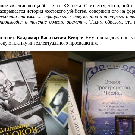
рное явление конца 50 – х гг. XX века. Считается, что одной из
аскрывается история жестокого убийства, совершенного на фер
аблюдений или взят из официальных документов и интервью с л
производил в течение долгого времени
». Таким образом, эта
 историк
Владимир Васильевич Вейдле
. Ему принадлежат знам
окую планку интеллектуального просвещения.