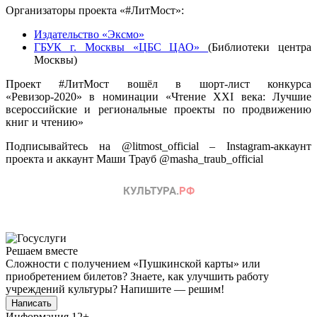
Организаторы проекта «#ЛитМост»:
Издательство «Эксмо»
ГБУК г. Москвы «ЦБС ЦАО»
(Библиотеки центра
Москвы)
Проект #ЛитМост вошёл в шорт-лист конкурса
«Ревизор-2020» в номинации «Чтение XXI века: Лучшие
всероссийские и региональные проекты по продвижению
книг и чтению»
Подписывайтесь на @litmost_official – Instagram-аккаунт
проекта и аккаунт Маши Трауб @masha_traub_official
Решаем вместе
Сложности с получением «Пушкинской карты» или
приобретением билетов? Знаете, как улучшить работу
учреждений культуры?
Напишите — решим!
Написать
Информация
12+