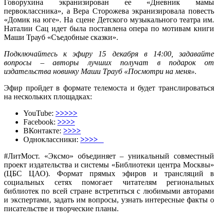
Говорухина экранизирован ее «Дневник мамы
первоклассника», а Вера Сторожева экранизировала повесть
«Домик на юге». На сцене Детского музыкального театра им.
Наталии Сац идет была поставлена опера по мотивам книги
Маши Трауб «Съедобные сказки».
Подключайтесь к эфиру 15 декабря в 14:00, задавайте
вопросы – авторы лучших получат в подарок от
издательства новинку Маши Трауб «Посмотри на меня».
Эфир пройдет в формате телемоста и будет транслироваться
на нескольких площадках:
YouTube:
>>>>>
Facebook:
>>>>
ВКонтакте:
>>>>
Одноклассники:
>>>>
#ЛитМост. «Эксмо» объединяет – уникальный совместный
проект издательства и системы «Библиотеки центра Москвы»
(ЦБС ЦАО). Формат прямых эфиров и трансляций в
социальных сетях помогает читателям региональных
библиотек по всей стране встретиться с любимыми авторами
и экспертами, задать им вопросы, узнать интересные факты о
писательстве и творческие планы.