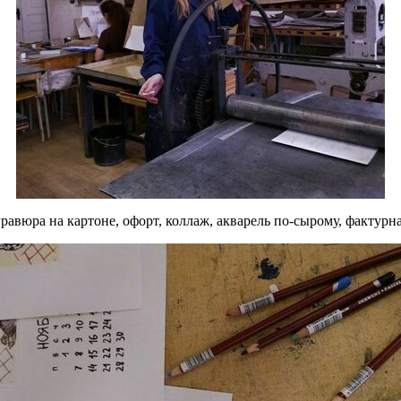
равюра на картоне, офорт, коллаж, акварель по-сырому, фактурн