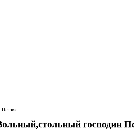
н Псков»
Вольный,стольный господин П