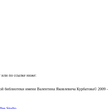
 или по ссылке ниже:
ой библиотеки имени Валентина Яковлевича Курбатова
© 2009 -
fee Studio