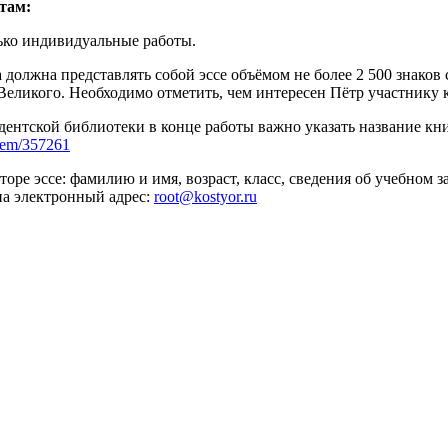
там:
ько индивидуальные работы.
а должна представлять собой эссе объёмом не более 2 500 знаков
еликого. Необходимо отметить, чем интересен Пётр участнику ко
ентской библиотеки в конце работы важно указать название кни
item/357261
оре эссе: фамилию и имя, возраст, класс, сведения об учебном 
на электронный адрес:
root@kostyor.ru