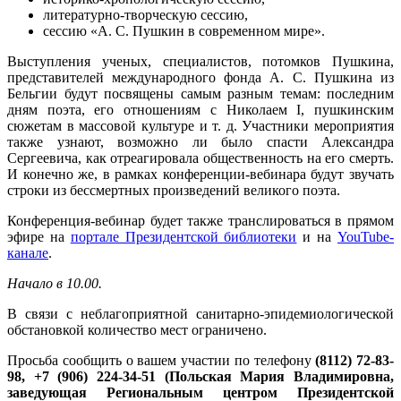
литературно-творческую сессию,
сессию «А. С. Пушкин в современном мире».
Выступления ученых, специалистов, потомков Пушкина,
представителей международного фонда А. С. Пушкина из
Бельгии будут посвящены самым разным темам: последним
дням поэта, его отношениям с Николаем I, пушкинским
сюжетам в массовой культуре и т. д. Участники мероприятия
также узнают, возможно ли было спасти Александра
Сергеевича, как отреагировала общественность на его смерть.
И конечно же, в рамках конференции-вебинара будут звучать
строки из бессмертных произведений великого поэта.
Конференция-вебинар будет также транслироваться в прямом
эфире на
портале Президентской библиотеки
и на
YouTube-
канале
.
Начало в 10.00.
В связи с неблагоприятной санитарно-эпидемиологической
обстановкой количество мест ограничено.
Просьба сообщить о вашем участии по телефону
(8112) 72-83-
98, +7 (906) 224-34-51 (Польская Мария Владимировна,
заведующая Региональным центром Президентской