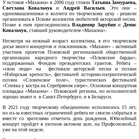
У истоков «Махаона» в 2006 году стояли
Татьяна Замураева,
Светлана Ковальчук
и
Андрей Васильев
. Это они –
единомышленники и коллеги по творческому цеху - решили
организовать в Пскове коллектив любителей авторской песни.
Позже к ним присоединились
Владимир Зарубин
и
Денис
Ковальчук
, ставший руководителем «Махаона».
Несмотря на нежный возраст коллектива, в его творческом
досье много концертов и поклонников. «Махаон» - активный
участник проектов Псковской региональной общественной
организации народного творчества «Псковские барды»,
поддержанных Фондом президентских грантов. Ребята –
«свои люди» на фестивале авторской песни и поэзии
«Изборская крепость», фестивалей историко-патриотической
поэзии «Словенское поле», туристических фестивалей
«Спевка у костра на Серебряном озере». Основная концертная
площадка «Махаона» - Псковский региона, но исполнителей
хорошо знают и в Санкт-Петербурге, и в Беларуси.
В 2021 году творческому объединению исполнилось 15 лет,
но из-за известных ограничений ребята не смогли собраться и
вместе со зрителями отметить день рождения. Юбилейный
концерт пройдет в уютном актовом зале, на Профсоюзной,2,
уже на этой неделе.