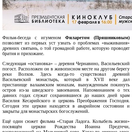
Фильм-беседа с игуменом
Филаретом (Пряшниковым)
позволяет из первых уст узнать о проблемах «выживания»
древних святынь, о той громадной работе, которую проводят
братия и прихожане.
Следующая «остановка» – деревня Чернавино, Васильевский
погост. Расположен он в живописном месте на другом берегу
реки Волхов. Здесь когда-то существовал древний
Васильевский монастырь, который в XVII веке дал
пристанище валаамским монахам, вынужденным покинуть
остров из-за шведского завоевания. Напоминанием о тех
давних годах служат сохранившиеся до наших дней храм
Василия Кесарийского и церковь Преображения Господня.
Сегодня эти церкви находятся в аварийном состоянии и
закрыты для монастырских богослужений.
Ещё один сюжет фильма «Старая Ладога. Колыбель жизни»
посвящён церкви Рождества Иоанна Предтечи,
расположенной на Малышевой горе. Когда-то именно здесь