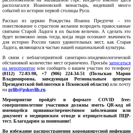
располагался Иоанновский монастырь, видевший много
событий из истории первой столицы Руси.
Рассказ из церкви Рождества Иоанна Предтечи – это
повествование о страстном желании возродить православные
святыни Старой Ладоги в их былом величии. А сделать это
будет возможно лишь тогда, когда люди осознают значимость
для истории России таких удивительных мест, как Старая
Ладога, являющихся частью нашей национальной культуры.
В связи с неблагоприятной санитарно-эпидемиологической
обстановкой количество мест ограничено. Просьба
записаться
на мероприятие
или сообщить о вашем участии по телефону
(8112) 72-83-98, +7 (906) 224-34-51 (Польская Мария
Владимировна, заведующая Региональным центром
Президентской библиотеки в Псковской области
)
или почту
на
prlib@pskovlib.ru
.
Мероприятие пройдёт в формате COVID free:
совершеннолетние участники должны иметь QR-код об
имеющейся прививке/перенесённом заболевании или
документ о медицинском отводе и отрицательный ПЦР-
тест. Благодарим за понимание!
Во избежание распространения коронавирусной инфекции