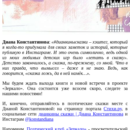
Диана Константинова
:
«#дианкинысказки – хэштег, который
я когда-то придумала для своих заметок и историй, которые
публикую в Инстаграме. И это очень символично, ведь одной
из моих любимых детских игр было «летать в сказку».
Детство закончилось, а сказка, по-прежнему, со мной. Что в
них правда, что вымысел – даже я не знаю. Ведь, как
говорится, «сказка ложь, да в ней намёк…».
Мы будем ждать выхода книги и новой встречи в проекте
«Зеркало». Она состоится уже всосем скоро, следите за
нашими новостями!
И, конечно, отправляйтесь в поэтические сказки месте с
Дианой Константиновой: на страницу портала
Стихи.ру
, в
социальные сети
дианкины сказки | Диана Константинова
и
Инстаграм
@konstandiana
Напомним,
Поэтический клуб «Зеркало»
- просветительский