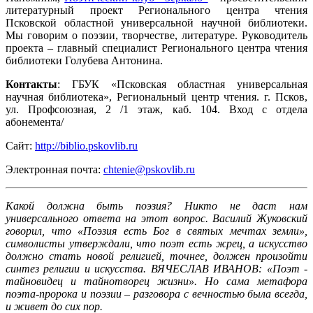
литературный проект Регионального центра чтения
Псковской областной универсальной научной библиотеки.
Мы говорим о поэзии, творчестве, литературе. Руководитель
проекта – главный специалист Регионального центра чтения
библиотеки Голубева Антонина.
Контакты
: ГБУК «Псковская областная универсальная
научная библиотека», Региональный центр чтения. г. Псков,
ул. Профсоюзная, 2 /1 этаж, каб. 104. Вход с отдела
абонемента/
Сайт:
http://biblio.pskovlib.ru
Электронная почта:
chtenie@pskovlib.ru
Какой должна быть поэзия? Никто не даст нам
универсального ответа на этот вопрос. Василий Жуковский
говорил, что «Поэзия есть Бог в святых мечтах земли»,
символисты утверждали, что поэт есть жрец, а искусство
должно стать новой религией, точнее, должен произойти
синтез религии и искусства. ВЯЧЕСЛАВ ИВАНОВ: «Поэт -
тайновидец и тайнотворец жизни». Но сама метафора
поэта-пророка и поэзии – разговора с вечностью была всегда,
и живет до сих пор.