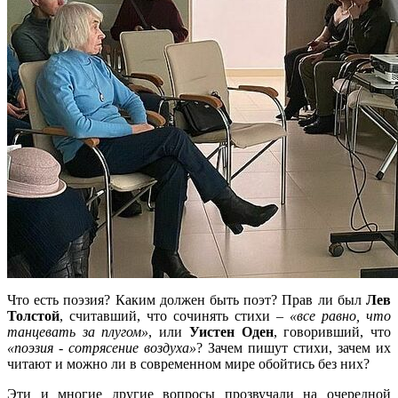
Что есть поэзия? Каким должен быть поэт? Прав ли был
Лев
Толстой
, считавший, что сочинять стихи –
«все равно, что
танцевать за плугом»
, или
Уистен Оден
, говоривший, что
«поэзия - сотрясение воздуха»
? Зачем пишут стихи, зачем их
читают и можно ли в современном мире обойтись без них?
Эти и многие другие вопросы прозвучали на очередной