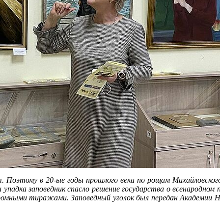
. Поэтому в 20-ые годы прошлого века по рощам Михайловского 
 и упадка заповедник спасло решение государства о всенародном
ромными тиражами. Заповедный уголок был передан Академии Нау