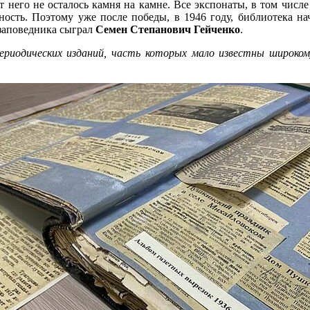
т него не осталось камня на камне. Все экспонаты, в том числ
сть. Поэтому уже после победы, в 1946 году, библиотека нач
заповедника сыграл
Семен Степанович Гейченко
.
риодических изданий, часть которых мало известны широко