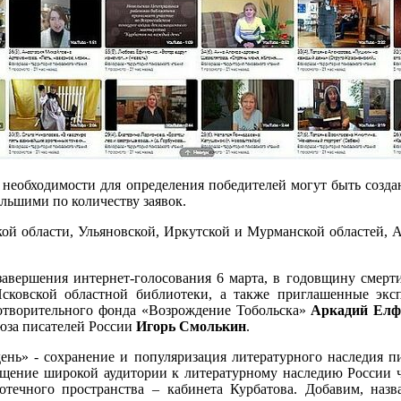
чае необходимости для определения победителей могут быть соз
ольшими по количеству заявок.
й области, Ульяновской, Иркутской и Мурманской областей, А
завершения интернет-голосования 6 марта, в годовщину смер
сковской областной библиотеки, а также приглашенные экс
отворительного фонда «Возрождение Тобольска»
Аркадий Елф
оюза писателей России
Игорь Смолькин
.
нь» - сохранение и популяризация литературного наследия пи
бщение широкой аудитории к литературному наследию России че
отечного пространства – кабинета Курбатова. Добавим, наз