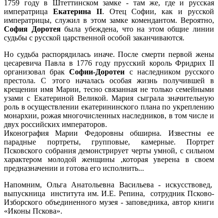
1759 году в Штеттинском замке - там же, где и русская
императрица
Екатерина II
. Отец Софии, как и русской
императрицы, служил в этом замке комендантом. Вероятно,
София Доротея
была убеждена, что на этом общие линии
судьбы с русской царственной особой заканчиваются.
Но судьба распорядилась иначе. После смерти первой жены
цесаревича Павла в 1776 году прусский король Фридрих II
организовал брак
Софии-Доротеи
с наследником русского
престола. С этого началась особая жизнь получившей в
крещении имя Марии, тесно связанная не только семейными
узами с Екатериной Великой. Мария сыграла значительную
роль в осуществлении екатерининского плана по укреплению
монархии, рожая многочисленных наследников, в том числе и
двух российских императоров.
Иконография Марии Федоровны обширна. Известны ее
парадные портреты, групповые, камерные. Портрет
Псковского собрания демонстрирует черты умной, с сильном
характером молодой женщины ,которая уверена в своем
предназначении и готова его исполнить...
Напомним, Ольга Анатольевна Васильева - искусствовед,
выпускница института им. И.Е. Репина, сотрудник Псково-
Изборского объединенного музея - заповедника, автор книги
«Иконы Пскова».