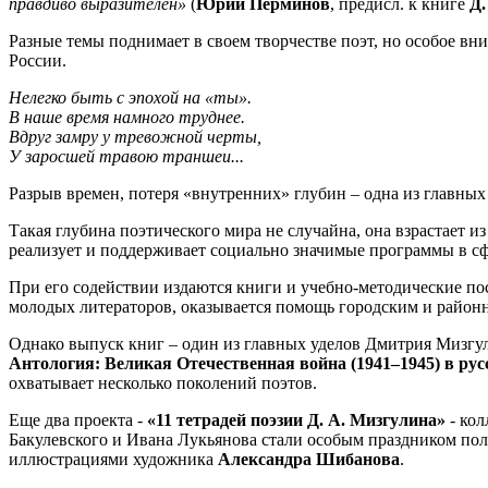
правдиво выразителен»
(
Юрий Перминов
, предисл. к книге
Д.
Разные темы поднимает в своем творчестве поэт, но особое вн
России.
Нелегко быть с эпохой на «ты».
В наше время намного труднее.
Вдруг замру у тревожной черты,
У заросшей травою траншеи...
Разрыв времен, потеря «внутренних» глубин – одна из главны
Такая глубина поэтического мира не случайна, она взрастает
реализует и поддерживает социально значимые программы в сфе
При его содействии издаются книги и учебно-методические по
молодых литераторов, оказывается помощь городским и район
Однако выпуск книг – один из главных уделов Дмитрия Мизгу
Антология: Великая Отечественная война (1941–1945) в ру
охватывает несколько поколений поэтов.
Еще два проекта -
«11 тетрадей поэзии Д. А. Мизгулина»
- кол
Бакулевского и Ивана Лукьянова стали особым праздником поли
иллюстрациями художника
Александра Шибанова
.