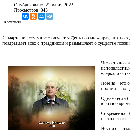
Опубликовано: 21 марта 2022
Просмотров: 843
Поделиться:
21 марта во всем мире отмечается День поэзии – праздник вс
поздравляет всех с праздником и размышляет о существе поэзи
Что есть поэз
неподвластные
«Зеркало» ста
Поэзия – это о
пронизывающая
Однако если б
в разное врем
Современная 
насколько отв
Но, по счасть