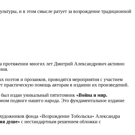
культуры, и в этом смысле ратует за возрождение традиционной
 На протяжении многих лет Дмитрий Александрович активно
ния.
х поэтов и прозаиков, проводятся мероприятия с участием
т практическую помощь авторам в издании их произведений.
а был издан уникальный пятитомник
«Война и мир.
рном подвиге нашего народа. Это фундаментальное издание
й художников фонда «Возрождение Тобольска» Александра
яя душе»
с нестандартным решением обложки с