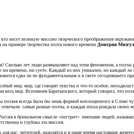
ех, кто несет великую миссию творческого преображения окружа
и на примере творчества поэта нового времени
Дмитрия Мизгу
ия? Сколько лет люди размышляют над этим феноменом, а поэты р
 ни времени, ни суете. Каждый из них уникален, но каждый ли 
новится едва ли не фундаментальным и в свете сегодняшнего пр
собый мир, мир, где говорят чувства и что-то особое, неподвлас
 весь мир. Вспомним Баратынского, который говорил, что поэ
ы поэзия всегда была бы лишь формой воплощенного в Слове чу
я отвечали самые разные поэты, и каждая эпоха рождала своих м
Россия в буквальном смысле «пестрит» именами людей, называ
етственна и глубока эта миссия.
ю для нас, читателей, находятся и в наше время настоящие жемч