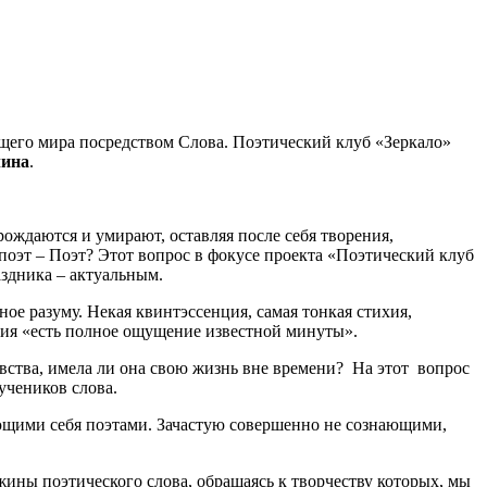
ющего мира посредством Слова. Поэтический клуб «Зеркало»
лина
.
ождаются и умирают, оставляя после себя творения,
поэт – Поэт? Этот вопрос в фокусе проекта «Поэтический клуб
аздника – актуальным.
тное разуму. Некая квинтэссенция, самая тонкая стихия,
зия «есть полное ощущение известной минуты».
вства, имела ли она свою жизнь вне времени? На этот вопрос
учеников слова.
ющими себя поэтами. Зачастую совершенно не сознающими,
ужины поэтического слова, обращаясь к творчеству которых, мы