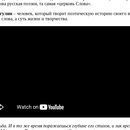
ва русская поэзия, та самая «церковь Слова».
гулин
– человек, который творит поэтическую историю своего в
слова, а суть жизни и творчества.
дьба. И в то же время поражаешься глубине его стихов, и лик вре