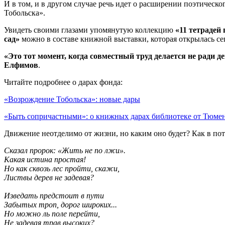
И в том, и в другом случае речь идет о расширении поэтичес
Тобольска».
Увидеть своими глазами упомянутую коллекцию
«11 тетрадей 
сад»
можно в составе книжной выставки, которая открылась сег
«Это тот момент, когда совместный труд делается не ради де
Елфимов
.
Читайте подробнее о дарах фонда:
«Возрождение Тобольска»: новые дары
«Быть сопричастными»: о книжных дарах библиотеке от Тюмен
Движение неотделимо от жизни, но каким оно будет? Как в пот
Сказал пророк: «Жить не по лжи».
Какая истина простая!
Но как сквозь лес пройти, скажи,
Листвы дерев не задевая?
Изведать предстоит в пути
Забытых троп, дорог широких...
Но можно ль поле перейти,
Не задевая трав высоких?