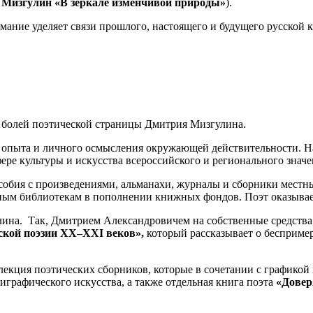
 Мизгулин «В зеркале изменчивой природы»
).
имание уделяет связи прошлого, настоящего и будущего русской 
х болей поэтической страницы Дмитрия Мизгулина.
 из опыта и личного осмысления окружающей действительности.
ре культуры и искусства всероссийского и регионального значе
собия с произведениями, альманахи, журналы и сборники местны
ным библиотекам в пополнении книжных фондов. Поэт оказывае
лина. Так, Дмитрием Александровичем на собственные средств
сской поэзии XX–XXI веков»,
который рассказывает о бесприме
лекция поэтических сборников, которые в сочетании с графико
графического искусства, а также отдельная книга поэта
«Довер