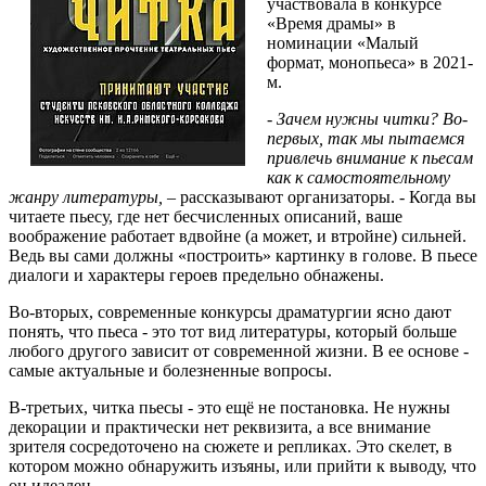
участвовала в конкурсе
«Время драмы» в
номинации «Малый
формат, монопьеса» в 2021-
м.
-
Зачем нужны читки? Во-
первых, так мы пытаемся
привлечь внимание к пьесам
как к самостоятельному
жанру литературы,
– рассказывают организаторы. - Когда вы
читаете пьесу, где нет бесчисленных описаний, ваше
воображение работает вдвойне (а может, и втройне) сильней.
Ведь вы сами должны «построить» картинку в голове. В пьесе
диалоги и характеры героев предельно обнажены.
Во-вторых, современные конкурсы драматургии ясно дают
понять, что пьеса - это тот вид литературы, который больше
любого другого зависит от современной жизни. В ее основе -
самые актуальные и болезненные вопросы.
В-третьих, читка пьесы - это ещё не постановка. Не нужны
декорации и практически нет реквизита, а все внимание
зрителя сосредоточено на сюжете и репликах. Это скелет, в
котором можно обнаружить изъяны, или прийти к выводу, что
он идеален.