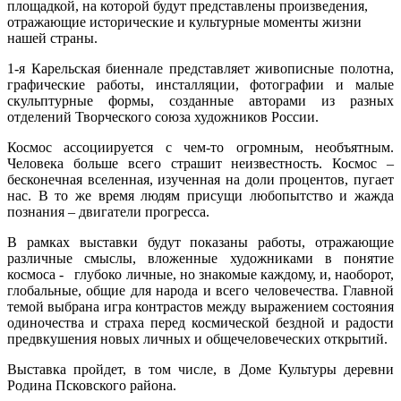
площадкой, на которой будут представлены произведения,
отражающие исторические и культурные моменты жизни
нашей страны.
1-я Карельская биеннале представляет живописные полотна,
графические работы, инсталляции, фотографии и малые
скульптурные формы, созданные авторами из разных
отделений Творческого союза художников России.
Космос ассоциируется с чем-то огромным, необъятным.
Человека больше всего страшит неизвестность. Космос –
бесконечная вселенная, изученная на доли процентов, пугает
нас. В то же время людям присущи любопытство и жажда
познания – двигатели прогресса.
В рамках выставки будут показаны работы, отражающие
различные смыслы, вложенные художниками в понятие
космоса - глубоко личные, но знакомые каждому, и, наоборот,
глобальные, общие для народа и всего человечества. Главной
темой выбрана игра контрастов между выражением состояния
одиночества и страха перед космической бездной и радости
предвкушения новых личных и общечеловеческих открытий.
Выставка пройдет, в том числе, в Доме Культуры деревни
Родина Псковского района.