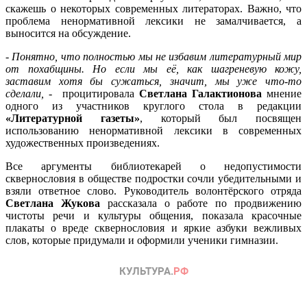
скажешь о некоторых современных литераторах. Важно, что
проблема ненормативной лексики не замалчивается, а
выносится на обсуждение.
-
Понятно, что полностью мы не избавим литературный мир
от похабщины. Но если мы её, как шагреневую кожу,
заставим хотя бы сужаться, значит, мы уже что-то
сделали, -
процитировала
Светлана Галактионова
мнение
одного из участников круглого стола в редакции
«Литературной газеты»
, который был посвящен
использованию ненормативной лексики в современных
художественных произведениях.
Все аргументы библиотекарей о недопустимости
сквернословия в обществе подростки сочли убедительными и
взяли ответное слово. Руководитель волонтёрского отряда
Светлана Жукова
рассказала о работе по продвижению
чистоты речи и культуры общения, показала красочные
плакаты о вреде сквернословия и яркие азбуки вежливых
слов, которые придумали и оформили ученики гимназии.