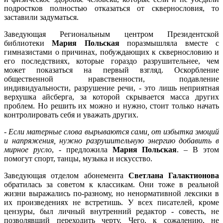
подростков полностью отказаться от сквернословия, то
заставили задуматься.
Заведующая Региональным центром Президентской
библиотеки
Мария Польская
поразмышляла вместе с
гимназистами о причинах, побуждающих к сквернословию и
его последствиях, которые гораздо разрушительнее, чем
может показаться на первый взгляд. Оскорбление
общественной нравственности, подавление
индивидуальности, разрушение речи, - это лишь неприятная
верхушка айсберга, за которой скрывается масса других
проблем. Но решить их можно и нужно, стоит только начать
контролировать себя и уважать других.
-
Если матерные слова вырываются сами, от избытка эмоций
и напряжения, нужно разрушительную энергию добавить в
мирное русло
, - предложила
Мария Польская
. – В этом
помогут спорт, танцы, музыка и искусство.
Заведующая отделом абонемента
Светлана Галактионова
обратилась за советом к классикам. Они тоже в реальной
жизни выражались по-разному, но ненормативной лексики в
их произведениях не встретишь. У всех писателей, кроме
цензуры, был личный внутренний редактор - совесть, не
позволявший переходить черту. Чего, к сожалению, не