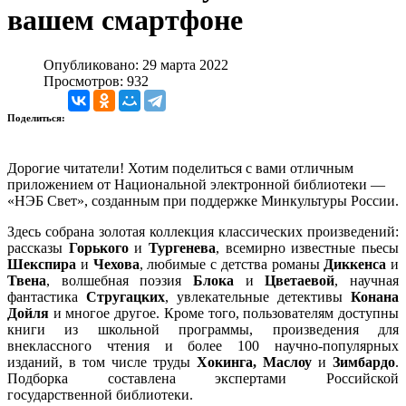
вашем смартфоне
Опубликовано: 29 марта 2022
Просмотров: 932
Поделиться:
Дорогие читатели! Хотим поделиться с вами отличным
приложением от Национальной электронной библиотеки —
«НЭБ Свет», созданным при поддержке Минкультуры России.
Здесь собрана золотая коллекция классических произведений:
рассказы
Горького
и
Тургенева
, всемирно известные пьесы
Шекспира
и
Чехова
, любимые с детства романы
Диккенса
и
Твена
, волшебная поэзия
Блока
и
Цветаевой
, научная
фантастика
Стругацких
, увлекательные детективы
Конана
Дойля
и многое другое. Кроме того, пользователям доступны
книги из школьной программы, произведения для
внеклассного чтения и более 100 научно-популярных
изданий, в том числе труды
Хокинга, Маслоу
и
Зимбардо
.
Подборка составлена экспертами Российской
государственной библиотеки.