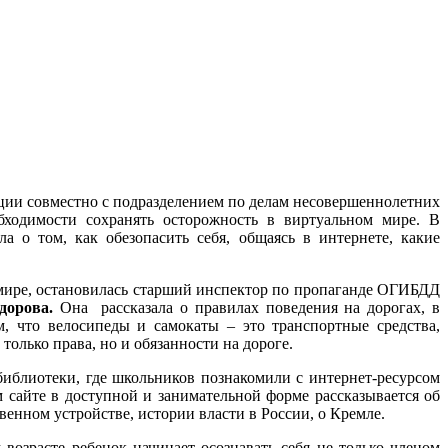
ии совместно с подразделением по делам несовершеннолетних
ходимости сохранять осторожность в виртуальном мире. В
ла о том, как обезопасить себя, общаясь в интернете, какие
м мире, остановилась старший инспектор по пропаганде ОГИБДД
дорова.
Она рассказала о правилах поведения на дорогах, в
м, что велосипеды и самокаты – это транспортные средства,
только права, но и обязанности на дороге.
иблиотеки, где школьников познакомили с интернет-ресурсом
 сайте в доступной и занимательной форме рассказывается об
венном устройстве, истории власти в России, о Кремле.
 возрасте ребенок начинает осознавать себя не только членом