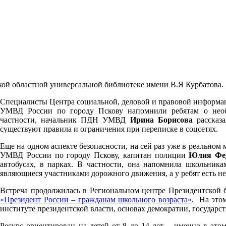
ой областной универсальной библиотеке имени В.Я Курбатова.
Специалисты Центра социальной, деловой и правовой информац
УМВД России по городу Пскову напомнили ребятам о необ
частности, начальник ПДН УМВД
Ирина Борисова
рассказа
существуют правила и ограничения при переписке в соцсетях.
Еще на одном аспекте безопасности, на сей раз уже в реально
УМВД России по городу Пскову, капитан полиции
Юлия Фе
автобусах, в парках. В частности, она напомнила школьника
являющиеся участниками дорожного движения, а у ребят есть не 
Встреча продолжилась в Региональном центре Президентской б
«Президент России – гражданам школьного возраста»
. На этом
институте президентской власти, основах демократии, государст
Ресурс ориентирован на детей от 8 до 14 лет – именно в этом