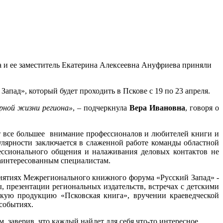
 и ее заместитель Екатерина Алексеевна Ануфриева приняли
ад», который будет проходить в Пскове с 19 по 23 апреля.
урной жизни региона»
, – подчеркнула
Вера Ивановна
, говоря о
ет все большее внимание профессионалов и любителей книги и
пулярности заключается в слаженной работе команды областной
ессионального общения и налаживания деловых контактов не
заинтересованным специалистам.
иятиях Межрегионального книжного форума «Русский Запад» -
 презентации региональных издательств, встречах с детскими
скую продукцию «Псковская книга», вручении краеведческой
событиях.
, заверив, что каждый найдет для себя что-то интересное.