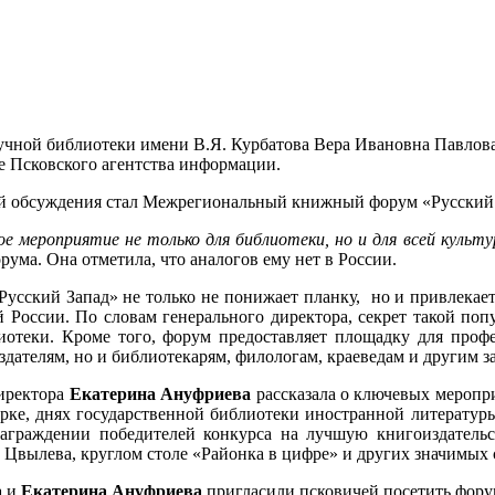
учной библиотеки имени В.Я. Курбатова Вера Ивановна Павлова
ре Псковского агентства информации.
й обсуждения стал Межрегиональный книжный форум «Русский Зап
е мероприятие не только для библиотеки, но и для всей культ
рума. Она отметила, что аналогов ему нет в России.
Русский Запад» не только не понижает планку, но и привлека
й России. По словам генерального директора, секрет такой по
иотеки. Кроме того, форум предоставляет площадку для проф
здателям, но и библиотекарям, филологам, краеведам и другим 
директора
Екатерина Ануфриева
рассказала о ключевых меропр
ке, днях государственной библиотеки иностранной литературы,
награждении победителей конкурса на лучшую книгоиздатель
Цвылева, круглом столе «Районка в цифре» и других значимых 
а
и
Екатерина Ануфриева
пригласили псковичей посетить форум