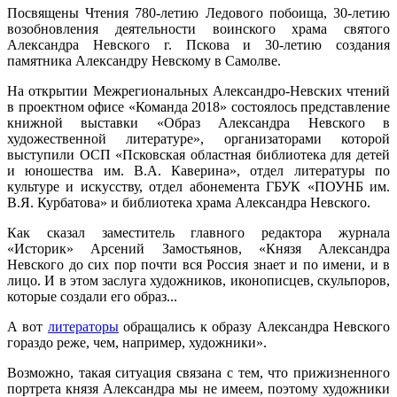
Посвящены Чтения 780-летию Ледового побоища, 30-летию
возобновления деятельности воинского храма святого
Александра Невского г. Пскова и 30-летию создания
памятника Александру Невскому в Самолве.
На открытии Межрегиональных Александро-Невских чтений
в проектном офисе «Команда 2018» состоялось представление
книжной выставки «Образ Александра Невского в
художественной литературе», организаторами которой
выступили ОСП «Псковская областная библиотека для детей
и юношества им. В.А. Каверина», отдел литературы по
культуре и искусству, отдел абонемента ГБУК «ПОУНБ им.
В.Я. Курбатова» и библиотека храма Александра Невского.
Как сказал заместитель главного редактора журнала
«Историк» Арсений Замостьянов, «Князя Александра
Невского до сих пор почти вся Россия знает и по имени, и в
лицо. И в этом заслуга художников, иконописцев, скульпоров,
которые создали его образ...
А вот
литераторы
обращались к образу Александра Невского
гораздо реже, чем, например, художники».
Возможно, такая ситуация связана с тем, что прижизненного
портрета князя Александра мы не имеем, поэтому художники