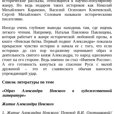
исторические рассказы, относящиеся к научно-популярному
жанру. Но ведь недаром таких историков как Николай
Михайлович Карамзин, Василий Осипович Ключевский,
Сергей Михайлович Соловьев называли историческими
писателями.
Иногда очень глубокие выводы находишь там, где ищешь
легкого чтения. Например, Наталья Павловна Павлищева,
которая работает в жанре исторической любовной прозы, в
книге «Невская битва. Первый подвиг Александра» показала
прекрасное чувство истории и начала ее с того, что если
историки до сих пор по-разному оценивают образ и
деятельность святого князя Александра, то народ однозначно
стоит на его стороне. Ведь именно он стал «Именем России».
А его готовность кинуться на спасение Руси с малой
дружиной – это от славянского обычая наносить
упреждающий удар.
Список литературы по теме
«Образ Александра Невского в художественной
литературе»
Житие Александра Невского
1. Житие Александра Невского/ Перевод В.И. Охотниковой//