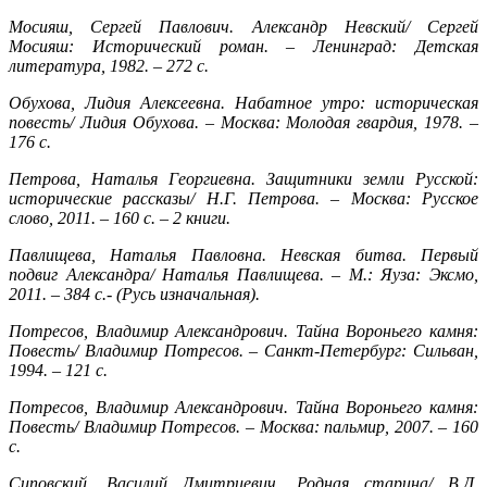
Мосияш, Сергей Павлович. Александр Невский/ Сергей
Мосияш: Исторический роман. – Ленинград: Детская
литература, 1982. – 272 с.
Обухова, Лидия Алексеевна. Набатное утро: историческая
повесть/ Лидия Обухова. – Москва: Молодая гвардия, 1978. –
176 с.
Петрова, Наталья Георгиевна. Защитники земли Русской:
исторические рассказы/ Н.Г. Петрова. – Москва: Русское
слово, 2011. – 160 с. – 2 книги.
Павлищева, Наталья Павловна. Невская битва. Первый
подвиг Александра/ Наталья Павлищева. – М.: Яуза: Эксмо,
2011. – 384 с.- (Русь изначальная).
Потресов, Владимир Александрович. Тайна Вороньего камня:
Повесть/ Владимир Потресов. – Санкт-Петербург: Сильван,
1994. – 121 с.
Потресов, Владимир Александрович. Тайна Вороньего камня:
Повесть/ Владимир Потресов. – Москва: пальмир, 2007. – 160
с.
Сиповский, Василий Дмитриевич. Родная старина/ В.Д.