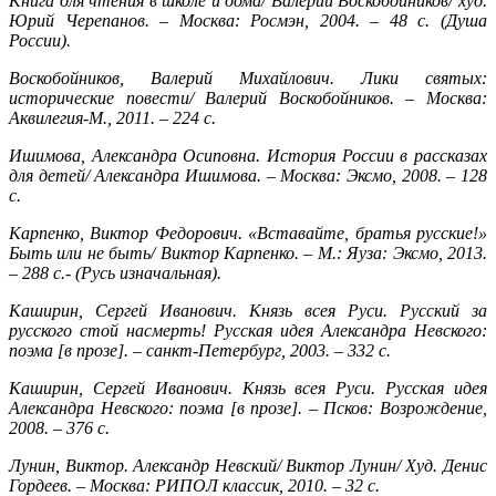
Книга для чтения в школе и дома/ Валерий Воскобойников/ худ.
Юрий Черепанов. – Москва: Росмэн, 2004. – 48 с. (Душа
России).
Воскобойников, Валерий Михайлович. Лики святых:
исторические повести/ Валерий Воскобойников. – Москва:
Аквилегия-М., 2011. – 224 с.
Ишимова, Александра Осиповна. История России в рассказах
для детей/ Александра Ишимова. – Москва: Эксмо, 2008. – 128
с.
Карпенко, Виктор Федорович. «Вставайте, братья русские!»
Быть или не быть/ Виктор Карпенко. – М.: Яуза: Эксмо, 2013.
– 288 с.- (Русь изначальная).
Каширин, Сергей Иванович. Князь всея Руси. Русский за
русского стой насмерть! Русская идея Александра Невского:
поэма [в прозе]. – санкт-Петербург, 2003. – 332 с.
Каширин, Сергей Иванович. Князь всея Руси. Русская идея
Александра Невского: поэма [в прозе]. – Псков: Возрождение,
2008. – 376 с.
Лунин, Виктор. Александр Невский/ Виктор Лунин/ Худ. Денис
Гордеев. – Москва: РИПОЛ классик, 2010. – 32 с.