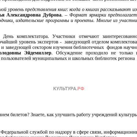
ной уровень представления книг: когда о книгах рассказывают 
ья Александровна Дуброва
. –
Формат ярмарки предполагает,
одчики, издательские программы и проекты. Многие из участн
ень комплектатора. Участники отмечают заинтересованно
очайший уровень экспертов -
з
аведующей отделом комплектова
и заведующей сектором изучения библиотечных фондов научно
олодовны Эйдемиллер
. Обсуждение проходило не только 
0 пользователей муниципальных и школьных библиотек региона
ем билетов? Знаете, как улучшить работу учреждений культур
 Федеральной службой по надзору в сфере связи, информационн