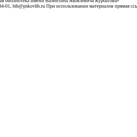
ная библиотека имени Валентина Яковлевича Курбатова»
4-01, bib@pskovlib.ru
При использовании материалов прямая ссылк