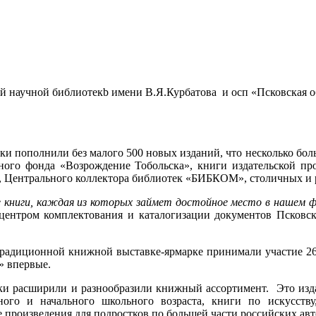
й научной библиотекb имени В.Я.Курбатова и осп «Псковская о
ки пополнили без малого 500 новых изданий, что несколько бол
ьного фонда «Возрождение Тобольска», книги издательской п
, Центрального коллектора библиотек «БИБКОМ», столичных и
е книги, каждая из которых займет достойное место в нашем 
центром комплектования и каталогизации документов Псковс
традиционной книжной выставке-ярмарке принимали участие 26 
» впервые.
и расширили и разнообразили книжный ассортимент. Это изда
ного и начального школьного возраста, книги по искусств
 произведения для подростков по большей части российских а