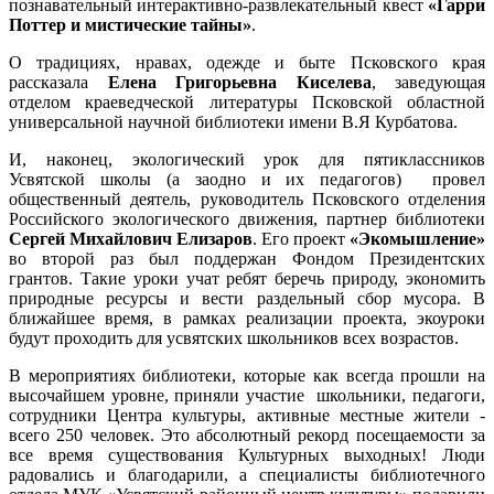
познавательный интерактивно-развлекательный квест
«Гарри
Поттер и мистические тайны»
.
О традициях, нравах, одежде и быте Псковского края
рассказала
Елена Григорьевна Киселева
, заведующая
отделом краеведческой литературы Псковской областной
универсальной научной библиотеки имени В.Я Курбатова.
И, наконец, экологический урок для пятиклассников
Усвятской школы (а заодно и их педагогов) провел
общественный деятель, руководитель Псковского отделения
Российского экологического движения, партнер библиотеки
Сергей Михайлович Елизаров
. Его проект
«Экомышление»
во второй раз был поддержан Фондом Президентских
грантов. Такие уроки учат ребят беречь природу, экономить
природные ресурсы и вести раздельный сбор мусора. В
ближайшее время, в рамках реализации проекта, экоуроки
будут проходить для усвятских школьников всех возрастов.
В мероприятиях библиотеки, которые как всегда прошли на
высочайшем уровне, приняли участие школьники, педагоги,
сотрудники Центра культуры, активные местные жители -
всего 250 человек. Это абсолютный рекорд посещаемости за
все время существования Культурных выходных! Люди
радовались и благодарили, а специалисты библиотечного