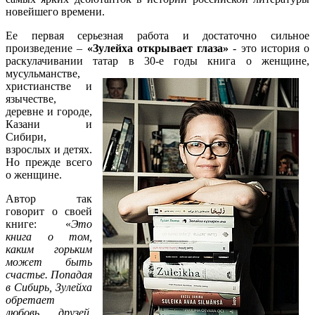
новейшего времени.
Ее первая серьезная работа и достаточно сильное
произведение –
«Зулейха открывает глаза»
- это история о
раскулачивании татар в 30-е годы книга о
женщине,
мусульманстве,
христианстве и
язычестве,
деревне и городе,
Казани и
Сибири,
взрослых и детях.
Но прежде всего
о женщине.
Автор так
говорит о своей
книге: «
Это
книга о том,
каким горьким
может быть
счастье. Попадая
в Сибирь, Зулейха
обретает
любовь, друзей,