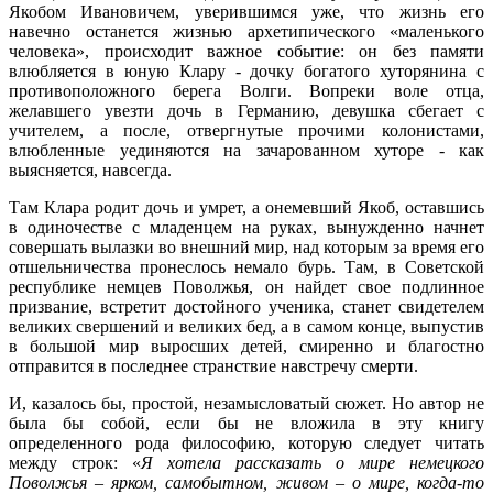
Якобом Ивановичем, уверившимся уже, что жизнь его
навечно останется жизнью архетипического «маленького
человека», происходит важное событие: он без памяти
влюбляется в юную Клару - дочку богатого хуторянина с
противоположного берега Волги. Вопреки воле отца,
желавшего увезти дочь в Германию, девушка сбегает с
учителем, а после, отвергнутые прочими колонистами,
влюбленные уединяются на зачарованном хуторе - как
выясняется, навсегда.
Там Клара родит дочь и умрет, а онемевший Якоб, оставшись
в одиночестве с младенцем на руках, вынужденно начнет
совершать вылазки во внешний мир, над которым за время его
отшельничества пронеслось немало бурь. Там, в Советской
республике немцев Поволжья, он найдет свое подлинное
призвание, встретит достойного ученика, станет свидетелем
великих свершений и великих бед, а в самом конце, выпустив
в большой мир выросших детей, смиренно и благостно
отправится в последнее странствие навстречу смерти.
И, казалось бы, простой, незамысловатый сюжет. Но автор не
была бы собой, если бы не вложила в эту книгу
определенного рода философию, которую следует читать
между строк: «
Я хотела рассказать о мире немецкого
Поволжья – ярком, самобытном, живом – о мире, когда-то