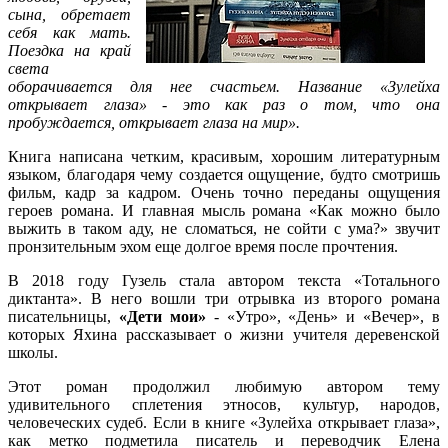
сына, обретает
себя как мать.
Поездка на край
света
оборачивается для нее счастьем. Название «Зулейха
открывает глаза» - это как раз о том, что она
пробуждается, открывает глаза на мир».
Книга написана четким, красивым, хорошим литературным
языком, благодаря чему создается ощущение, будто смотришь
фильм, кадр за кадром. Очень точно переданы ощущения
героев романа. И главная мысль романа «Как можно было
выжить в таком аду, не сломаться, не сойти с ума?» звучит
пронзительным эхом еще долгое время после прочтения.
В 2018 году Гузель стала автором текста «Тотального
диктанта». В него вошли три отрывка из второго романа
писательницы,
«Дети мои»
- «Утро», «День» и «Вечер», в
которых Яхина рассказывает о жизни учителя деревенской
школы.
Этот роман продолжил любимую автором тему
удивительного сплетения этносов, культур, народов,
человеческих судеб. Если в книге «Зулейха открывает глаза»,
как метко подметила писатель и переводчик Елена