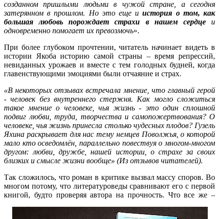
созданном пришлыми людьми в чужой стране, а сегодня
затерянном в прошлом. Но это еще и
история о том, как
большая любовь порождает страхи в нашем сердце
и
одновременно помогает их превозмочь
».
При более глубоком прочтении, читатель начинает видеть в
истории Якоба историю самой страны – время репрессий,
невиданных урожаев и вместе с тем голодных будней, когда
главенствующими эмоциями были отчаяние и страх.
«В некоторых отзывах встречала мнение, что главный герой
- человек без внутреннего стержня. Как могло сложиться
такое мнение о человеке, чья жизнь - это один сплошной
подвиг любви, труда, творчества и самопожертвования? О
человеке, чья жизнь принесла столько чудесных плодов? Гузель
Яхина раскрывает для нас тему немцев Поволжья, о которой
мало кто осведомлён, параллельно повествуя о многом-многом
другом: любви, дружбе, нашей истории, о страхе за своих
близких и смысле жизни вообще» (Из отзывов читателей).
Так сложилось, что роман в критике вызвал массу споров. Во
многом потому, что литературоведы сравнивают его с первой
книгой, будто проверяя автора на прочность. Что все же –