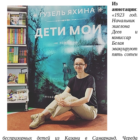
Из
аннотации
:
«1923 год.
Начальник
эшелона
Деев и
комиссар
Белая
эвакуируют
пять сотен
беспризорных детей из Казани в Самарканд. Череда