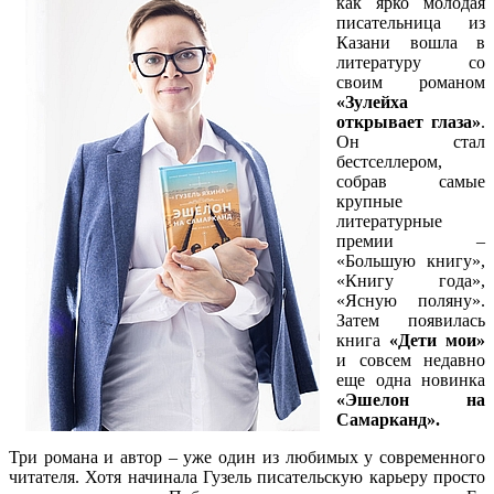
как ярко молодая
писательница из
Казани вошла в
литературу со
своим романом
«Зулейха
открывает глаза»
.
Он стал
бестселлером,
собрав самые
крупные
литературные
премии –
«Большую книгу»,
«Книгу года»,
«Ясную поляну».
Затем появилась
книга
«Дети мои»
и совсем недавно
еще одна новинка
«Эшелон на
Самарканд».
Три романа и автор – уже один из любимых у современного
читателя. Хотя начинала Гузель писательскую карьеру просто