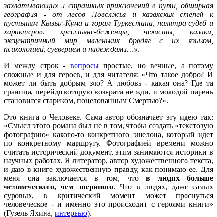
захватывающих и страшных приключений в пути, обширная
география - от лесов Поволжья и казахских степей к
пустыням Кызыл-Кума и горам Туркестана, палитра судеб и
характеров: крестьяне-беженцы, чекисты, казаки,
эксцентричный мир маленьких бродяг с их языком,
психологией, суеверием и надеждами…»
.
И между строк -
вопросы
простые, но вечные, а потому
сложные и для героев, и для читателя: «Что такое добро? И
может ли быть добрым зло? А любовь - какая она? Где та
граница, перейдя которую возврата не жди, и молодой парень
становится стариком, поцелованным Смертью?».
Это книга о Человеке. Сама автор обозначает эту идею так:
«Смысл этого романа был не в том, чтобы создать «текстовую
фотографию» какого-то конкретного эшелона, который идет
по конкретному маршруту. Фотографией времени можно
считать исторический документ, этим занимаются историки в
научных работах. Я литератор, автор художественного текста,
и даю в книге художественную правду, как понимаю ее. Для
меня она заключается в том, что
в людях больше
человеческого, чем звериного
. Что в людях, даже самых
суровых, в критический момент может проснуться
человеческое - и именно это происходит с героями книги»
(Гузель Яхина,
интервью
).