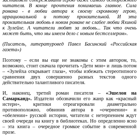
читателя. В конце прочтения понимаешь главное. Сила
романа - в любви автора к своему скромному герою,
иррациональной и потому пронзительной. И эта
пронзительная любовь в новом романе не слабее любви Яхиной
к Зулейхе. А читатели любят за любовь... Так что очень
может быть, что мы имеем дело с новым бестселлером».
(Писатель, литературовед Павел Басинский «Российская
газета»)
Поэтому – если вы еще не знакомы с этим автором, то,
возможно, стоит сначала прочитать «Дети мои» и лишь потом
– «Зулейха открывает глаза», чтобы избежать стереотипного
сравнения двух совершенно разных текстов одного
действительно талантливого писателя.
И, наконец, третий роман писателя –
«Эшелон на
Самарканд».
Издатели обозначили его жанр как «красный
истерн», критики отреагировали диаметрально
противоположно, обвинив автора в «очернении» и
«обелении» русской истории, читатели с нетерпением ждут
своей очереди на книгу в библиотеках. Но определенно ясно
– эта книга – очередное громкое событие в современной
прозе.