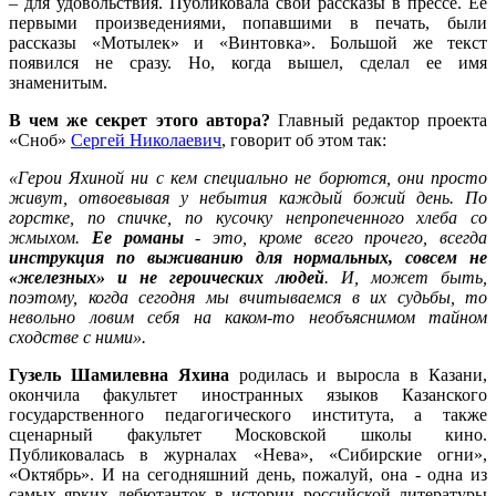
– для удовольствия. Публиковала свои рассказы в прессе. Ее
первыми произведениями, попавшими в печать, были
рассказы «Мотылек» и «Винтовка». Большой же текст
появился не сразу. Но, когда вышел, сделал ее имя
знаменитым.
В чем же секрет этого автора?
Главный редактор проекта
«Сноб»
Сергей Николаевич
, говорит об этом так:
«Герои Яхиной ни с кем специально не борются, они просто
живут, отвоевывая у небытия каждый божий день. По
горстке, по спичке, по кусочку непропеченного хлеба со
жмыхом.
Ее романы
- это, кроме всего прочего, всегда
инструкция по выживанию для нормальных, совсем не
«железных» и не героических людей
. И, может быть,
поэтому, когда сегодня мы вчитываемся в их судьбы, то
невольно ловим себя на каком-то необъяснимом тайном
сходстве с ними».
Гузель Шамилевна Яхина
родилась и выросла в Казани,
окончила факультет иностранных языков Казанского
государственного педагогического института, а также
сценарный факультет Московской школы кино.
Публиковалась в журналах «Нева», «Сибирские огни»,
«Октябрь». И на сегодняшний день, пожалуй, она - одна из
самых ярких дебютанток в истории российской литературы