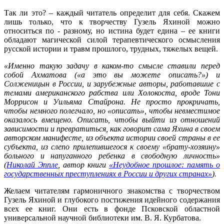
Так ли это? – каждый читатель определит для себя. Скажем
лишь только, что к творчеству Гузель Яхиной можно
относиться по - разному, но истина будет едина – ее книги
обладают магической силой терапевтического осмысления
русской истории и травм прошлого, трудных, тяжелых вещей.
«Именно такую задачу в каком-то смысле ставили перед
собой Ахматова («а это вы можете описать?») и
Солженицын в России, и зарубежные авторы, работавшие с
темами американского рабства или Холокоста, вроде Тони
Моррисон и Уильяма Стайрона. Не просто прокричать,
чтобы немного полегчало, но «описать», чтобы невместимое
оказалось вмещено. Описать, чтобы выйти из отношений
зависимости и превратиться, как говорит сама Яхина в своем
авторском манифесте, из объекта истории своей страны в ее
субъекта, из слепо прилепившегося к своему «брату-хозяину»
больного и напуганного ребенка в свободную личность»
(
Николай Эппле
, автор книги
«Неудобное прошлое: память о
государственных преступлениях в России и других странах»
).
Желаем читателям гармоничного знакомства с творчеством
Гузель Яхиной и глубокого постижения идейного содержания
всех ее книг. Они есть в фонде Псковской областной
универсальной научной библиотеки им. В. Я. Курбатова.