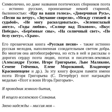
Символично, но даже названия поэтических сборников поэта
– истинно русские, пронизанные некоей стариной,
былинностью: «
Иду на ваши голоса», «Доверчивая Русь»,
«Песни на ветру», «Звучание свирели», «Между стихией и
судьбой», «Не могу расколдоваться», «Зеленоглазый
ангел», «Годы любви», «Солнце над Псковом», «Вкус
Победы», «Берёзовые сны», «На солнечный свет», «По
белу свету», «Храм».
Его прозаическая книга
«Русская песня»
- также истинно
русская мелодия, наполненная созидательным светом добра.
Во многом она автобиографична, но есть в ней и рассказы о
дорогих сердцу поэта людях, поэтах и писателях-земляках
(
Александре
Гусеве, Игоре Григорьеве, Льве Малякове,
Семене Гейченко, Елене Морозкиной, Владимире
Краснопевцеве
и др.). За эту книгу фондом памяти имени
поэта Игоря Григорьева (С. Петербург) поэт награждён
медалью «Поэт и воин Игорь Григорьев».
Я проводник земного бытия,
И вещего вселенского Сознанья.
Звено надежды – миссия моя –