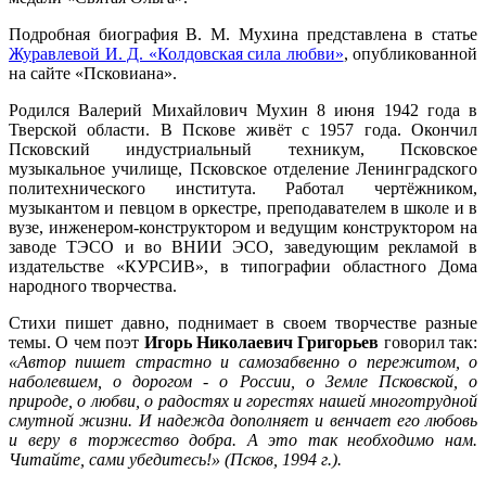
Подробная биография В. М. Мухина представлена в статье
Журавлевой И. Д. «Колдовская сила любви»
, опубликованной
на сайте «Псковиана».
Родился Валерий Михайлович Мухин 8 июня 1942 года в
Тверской области. В Пскове живёт с 1957 года. Окончил
Псковский индустриальный техникум, Псковское
музыкальное училище, Псковское отделение Ленинградского
политехнического института. Работал чертёжником,
музыкантом и певцом в оркестре, преподавателем в школе и в
вузе, инженером-конструктором и ведущим конструктором на
заводе ТЭСО и во ВНИИ ЭСО, заведующим рекламой в
издательстве «КУРСИВ», в типографии областного Дома
народного творчества.
Стихи пишет давно, поднимает в своем творчестве разные
темы. О чем поэт
Игорь Николаевич Григорьев
говорил так:
«Автор пишет страстно и самозабвенно о пережитом, о
наболевшем, о дорогом - о России, о Земле Псковской, о
природе, о любви, о радостях и горестях нашей многотрудной
смутной жизни. И надежда дополняет и венчает его любовь
и веру в торжество добра. А это так необходимо нам.
Читайте, сами убедитесь!» (Псков, 1994 г.).