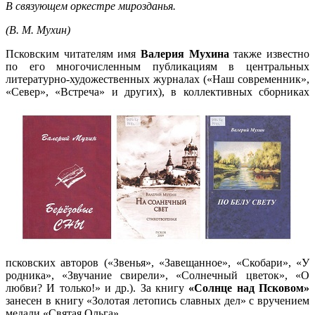
В связующем оркестре мирозданья.
(В. М. Мухин)
Псковским читателям имя
Валерия Мухина
также известно
по его многочисленным публикациям в центральных
литературно-художественных журналах («Наш современник»,
«Север», «Встреча»
и других), в коллективных сборниках
псковских авторов («Звенья», «Завещанное», «Скобари», «У
родника», «Звучание свирели», «Солнечный цветок», «О
любви? И только!» и др.). За книгу
«Солнце над Псковом»
занесен в книгу «Золотая летопись славных дел» с вручением
медали «Святая Ольга».