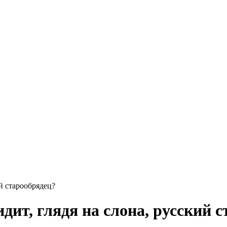
й старообрядец?
дит, глядя на слона, русский 