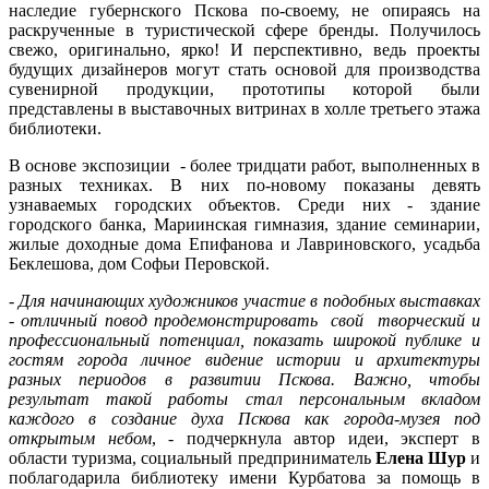
наследие губернского Пскова по-своему, не опираясь на
раскрученные в туристической сфере бренды. Получилось
свежо, оригинально, ярко! И перспективно, ведь проекты
будущих дизайнеров могут стать основой для производства
сувенирной продукции, прототипы которой были
представлены в выставочных витринах в холле третьего этажа
библиотеки.
В основе экспозиции - более тридцати работ, выполненных в
разных техниках. В них по-новому показаны девять
узнаваемых городских объектов. Среди них - здание
городского банка, Мариинская гимназия, здание семинарии,
жилые доходные дома Епифанова и Лавриновского, усадьба
Беклешова, дом Софьи Перовской.
-
Для начинающих художников участие в подобных выставках
- отличный повод продемонстрировать свой творческий и
профессиональный потенциал, показать широкой публике и
гостям города личное видение истории и архитектуры
разных периодов в развитии Пскова. Важно, чтобы
результат такой работы стал персональным вкладом
каждого в создание духа Пскова как города-музея под
открытым небом
, - подчеркнула автор идеи, эксперт в
области туризма, социальный предприниматель
Елена Шур
и
поблагодарила библиотеку имени Курбатова за помощь в