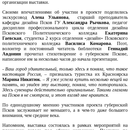
организации выставки.
Своими впечатлениями об участии в проекте поделились
экскурсовод
Алена Ульянова
, старший преподаватель
кафедры дизайна Псков ГУ
Александра Рычкова
, педагог
дисциплин профессионального цикла отделения дизайна
Псковского Политехнического колледжа
Екатерина
Гаевская
, студентка 2 курса отделения «дизайн» Псковского
политехничекого колледжа
Василиса Комарова
. Поэт,
волонтер и постоянный читатель библиотеки
Геннадий
Авдонин
прочитал стихотворение о губернском Пскове,
написанное им за несколько часов до начала презентации.
-
Ваш город удивительный, только здесь я поняла, что такое
настоящая Россия,
– призналась туристка их Красноярска
Марина Никитюк
. –
Я уже успела купить несколько вещей на
память, но увидев эту выставку, поняла, что поторопилась.
Здесь сувениры действительно оригинальные. Такими глазами
на Псков я не смотрела, и этот взгляд мне нравится
.
По единодушному мнению участников проекта губернский
Псков заслуживает не меньшего, а в чем-то даже большего
внимания, чем средние века.
Напомним, выставка состоялась в рамках мероприятий на