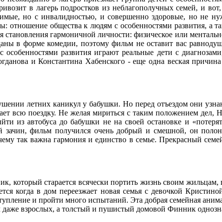
ивозит в лагерь подростков из неблагополучных семей, и вот,
бимые, но с инвалидностью, и совершенно здоровые, но не н
: отношение общества к людям с особенностями развития, а та
ля становления гармоничной личности: физическое или ментальн
даны в форме комедии, поэтому фильм не оставит вас равноду
 с особенностями развития играют реальные дети с диагнозами,
огданова и Константина Хабенского - еще одна веская причина
кушении летних каникул у бабушки. Но перед отъездом они узн
ачает всю поездку. Не желая мириться с таким положением дел, 
ти из автобуса до бабушки не на своей остановке и «потерят
ый зачин, фильм получился очень добрый и смешной, он поло
очему так важна гармония и единство в семье. Прекрасный сем
, который старается всячески портить жизнь своим жильцам, 
тся когда в дом переезжает новая семья с девочкой Кристиной
ступление и пройти много испытаний. Эта добрая семейная аним
 даже взрослых, а толстый и пушистый домовой Финник однозна