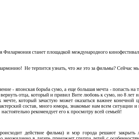
ная Филармония станет площадкой международного кинофестиваля
лармонию! Не терпится узнать, что же это за фильмы? Сейчас мы
ение - японская борьба сумо, а еще большая мечта - попасть на
и вернуть отца, который и привил Вите любовь к сумо, но 8 лет 
к мечте, который зачастую может оказаться важнее конечной ц
 актерский состав, много юмора, знакомые нам всем ситуации и
настоятельно рекомендует его к просмотру всей семьей!
роисходит действие фильма) и мэр города решают закрыть л
о неожиданно в лагерь приезжает группа детей с особенностям