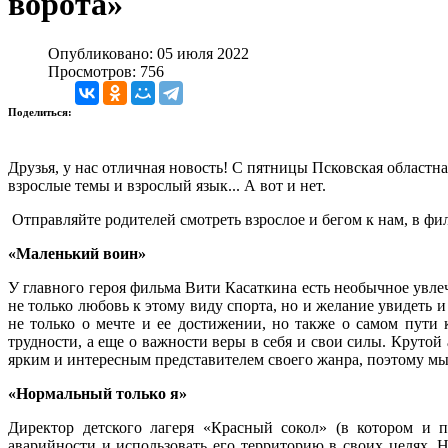
ворота»
Опубликовано: 05 июля 2022
Просмотров: 756
Поделиться:
Друзья, у нас отличная новость! С пятницы Псковская област
взрослые темы и взрослый язык... А вот и нет.
Отправляйте родителей смотреть взрослое и бегом к нам, в фи
«Маленький воин»
У главного героя фильма Вити Касаткина есть необычное увлеч
не только любовь к этому виду спорта, но и желание увидеть 
не только о мечте и ее достижении, но также о самом пути 
трудности, а еще о важности веры в себя и свои силы. Крутой
ярким и интересным представителем своего жанра, поэтому мы 
«Нормальный только я»
Директор детского лагеря «Красный сокол» (в котором и п
аварийности и использовать его территорию в своих целях. Н