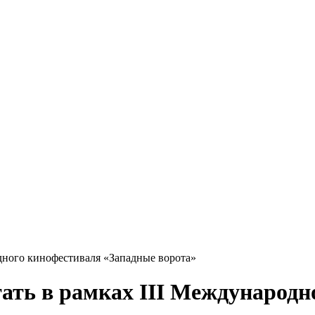
одного кинофестиваля «Западные ворота»
тать в рамках III Международ