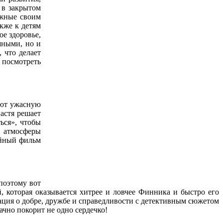
 в закрытом
ужные своим
кже к детям
ое здоровье,
шными, но и
 что делает
 посмотреть
ают ужасную
Настя решает
ься», чтобы
н атмосферы
ейный фильм
поэтому вот
, которая оказывается хитрее и ловчее Финника и быстро его
ация о добре, дружбе и справедливости с детективным сюжетом
чно покорит не одно сердечко!