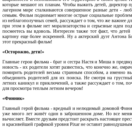
которые мешают их планам. Чтобы выжить детей, директор пр
лагерном мире сталкиваются совершенное разные дети - лю
семьям. Фильм поднимает многие острые социальные проблемы
из неблагополучных семей, рассуждает о том, что же важнее д
при этом в фильме нет морализаторства и серьезные идеи по
посмеетесь вы вдоволь. Интересен также тот факт, что детей
картину еще более искренней. Ну а актерский дуэт Антона Б
этот прекрасный фильм!
«Осторожно, дети!»
Главные герои фильма - брат и сестра Настя и Миша в предв
новость - их родители хотят развестись, что конечно же, омр
помирить родителей весьма странным способом, а именно вый
объединить родителей для их поиска. Не смотря на грустн
летних каникул и приключений, а также рассуждает о том, п
для просмотра теплым летним вечером!
«Финник»
Главный герой фильма - вредный и нелюдимый домовой Финник
уже много лет живёт один в заброшенном доме. Но все меняе
вычисляет. Вместе друзьям предстоит раскрыть настоящее пре
и красивейшей графикой уровня Pixar не оставит равнодушным