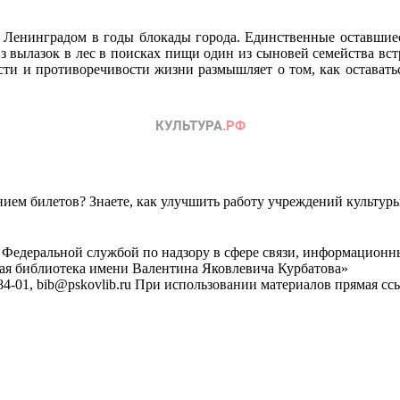
 Ленинградом в годы блокады города. Единственные оставшиеся
вылазок в лес в поисках пищи один из сыновей семейства встр
ости и противоречивости жизни размышляет о том, как оставать
ем билетов? Знаете, как улучшить работу учреждений культур
 Федеральной службой по надзору в сфере связи, информационн
ная библиотека имени Валентина Яковлевича Курбатова»
4-01, bib@pskovlib.ru
При использовании материалов прямая ссылк