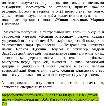
позволяет задуматься над очень похожими жизненными
ситуациями, посмотреть со стороны, принять важное
решение. Потому я уверена, что 23 июля станет не только
Днём чтения вслух, но и днём коллективного думания, —
поделилась президент фонда
«Живая классика» Марина
Смирнова.
Мечтаешь поступить в театральный вуз, грезишь о сцене и
творческой карьере?
«Живая классика»
поможет сделать
уверенный шаг к этой цели! Вас ждёт творческий подарок от
многолетнего партнёра проекта — Театрального института
имени
Бориса Щукина
. Педагог и режиссер
Андрей
Задубровский
проведёт интерактивное занятие: научит юных
артистов, как держать внимание зрителей и не бояться
выступать перед публикой, займётся с ними отработкой
дикции и движений. Приняв участие в акции первый
всероссийский День чтения вслух
«Живая классика»
, у вас
появится уникальная возможность поучиться у мэтра сцены.
Запланированы выступления творческих коллективов,
артистов и специальных гостей.
Мероприятие состоится 23 июля с 14.00 до 18.00 в Детском
парке у библиотеки им. В.А. Каверина (Октябрьский пр., д.
7а)