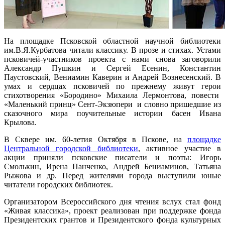
На площадке Псковской областной научной библиотеки
им.В.Я.Курбатова читали классику. В прозе и стихах. Устами
псковичей-участников проекта с нами снова заговорили
Александр Пушкин и Сергей Есенин, Константин
Паустовский, Вениамин Каверин и Андрей Вознесенский. В
умах и сердцах псковичей по прежнему живут герои
стихотворения «Бородино» Михаила Лермонтова, повести
«Маленький принц» Сент-Экзюпери и словно пришедшие из
сказочного мира поучительные истории басен Ивана
Крылова.
В Сквере им. 60-летия Октября в Пскове, на
площадке
Центральной городской библиотеки
, активное участие в
акции приняли псковские писатели и поэты: Игорь
Смолькин, Ирена Панченко, Андрей Бениаминов, Татьяна
Рыжова и др. Перед жителями города выступили юные
читатели городских библиотек.
Организатором Всероссийского дня чтения вслух стал фонд
«Живая классика», проект реализован при поддержке фонда
Президентских грантов и Президентского фонда культурных