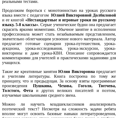
реальными тестами.
Продолжим бороться с монотонностью на уроках русского
языка вместе с педагогом
Юлией Викторовной Долбиловой
и ее книгой
«Нестандартные и игровые уроки по русскому
языку. 5-8 классы»
. Серые ученические будни она предлагает
скрасить яркими моментами. Обычное занятие в исполнении
профессионала может стать незабываемым представлением,
значительно облегчающим усвоение нового материала. Автор
предлагает готовые сценарии урока-путешествия, урока-
аукциона, урока-исследования, урока-экскурсии, урока-
викторины и даже урока-КВН. Описание сопровождается
комментариями для учителей и практическими заданиями для
учащихся.
Такие же креативные занятия
Юлия Викторовна
предлагает
и учителям литературы. Книга построена по тому же
принципу, что и предыдущая. За основу взяты программные
произведения
Пушкина, Чехова, Гоголя, Тютчева,
Толстого, Фета
и других великих писателей и поэтом,
изучаемые школьниками среднего звена.
Можно ли научить младшеклассников анализировать
поэтический текст? Несмотря на сложность задачи ребята
вполне могут освоить базовые навыки литературоведения,