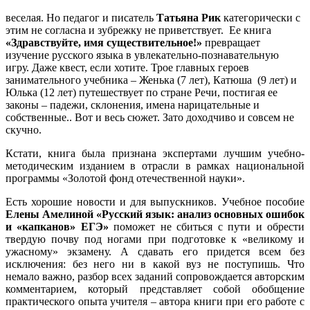
веселая. Но педагог и писатель
Татьяна Рик
категорически с
этим не согласна и зубрежку не приветствует. Ее книга
«Здравствуйте, имя существительное!»
превращает
изучение русского языка в увлекательно-познавательную
игру. Даже квест, если хотите. Трое главных героев
занимательного учебника – Женька (7 лет), Катюша (9 лет) и
Юлька (12 лет) путешествует по стране Речи, постигая ее
законы – падежи, склонения, имена нарицательные и
собственные.. Вот и весь сюжет. Зато доходчиво и совсем не
скучно.
Кстати, книга была признана экспертами лучшим учебно-
методическим изданием в отрасли в рамках национальной
программы «Золотой фонд отечественной науки».
Есть хорошие новости и для выпускников. Учебное пособие
Елены Амелиной «Русский язык: анализ основных ошибок
и «капканов» ЕГЭ»
поможет не сбиться с пути и обрести
твердую почву под ногами при подготовке к «великому и
ужасному» экзамену. А сдавать его придется всем без
исключения: без него ни в какой вуз не поступишь. Что
немало важно, разбор всех заданий сопровождается авторским
комментарием, который представляет собой обобщение
практического опыта учителя – автора книги при его работе с