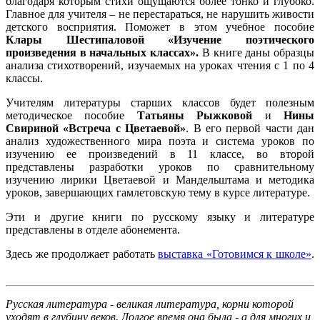
благодаря которым стихи ощущаются более тонко и глубоко.
Главное для учителя – не перестараться, не нарушить живости
детского восприятия. Поможет в этом учебное пособие
Клары Шестипаловой «Изучение поэтического
произведения в начальных классах».
В книге даны образцы
анализа стихотворений, изучаемых на уроках чтения с 1 по 4
классы.
Учителям литературы старших классов будет полезным
методическое пособие
Татьяны Рыжковой
и
Нины
Свириной «Встреча с Цветаевой»
. В его первой части дан
анализ художественного мира поэта и система уроков по
изучению ее произведений в 11 классе, во второй
представлены разработки уроков по сравнительному
изучению лирики Цветаевой и Мандельштама и методика
уроков, завершающих гамлетовскую тему в курсе литературе.
Эти и другие книги по русскому языку и литературе
представлены в отделе абонемента.
Здесь же продолжает работать
выставка «Готовимся к школе»
.
Русская литература - великая литература, корни которой
уходят в глубину веков. Долгое время она была - а для многих и