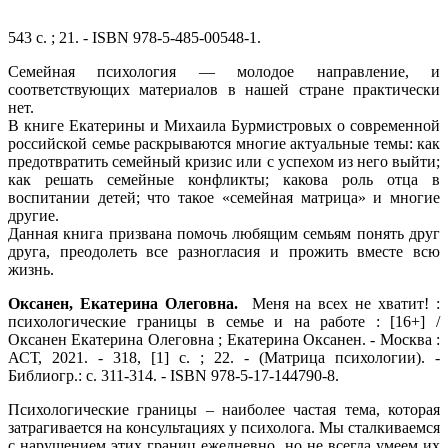
543 с. ; 21. - ISBN 978-5-485-00548-1.
Семейная психология — молодое направление, и
соответствующих материалов в нашей стране практически
нет.
В книге Екатерины и Михаила Бурмистровых о современной
российской семье раскрываются многие актуальные темы: как
предотвратить семейный кризис или с успехом из него выйти;
как решать семейные конфликты; какова роль отца в
воспитании детей; что такое «семейная матрица» и многие
другие.
Данная книга призвана помочь любящим семьям понять друг
друга, преодолеть все разногласия и прожить вместе всю
жизнь.
Оксанен, Екатерина Олеговна.
Меня на всех не хватит! :
психологические границы в семье и на работе : [16+] /
Оксанен Екатерина Олеговна ; Екатерина Оксанен. - Москва :
АСТ, 2021. - 318, [1] с. ; 22. - (Матрица психологии). -
Библиогр.: с. 311-314. - ISBN 978-5-17-144790-8.
Психологические границы – наиболее частая тема, которая
затрагивается на консультациях у психолога. Мы сталкиваемся
с нарушением этих границ ежедневно, но не всегда умеем их