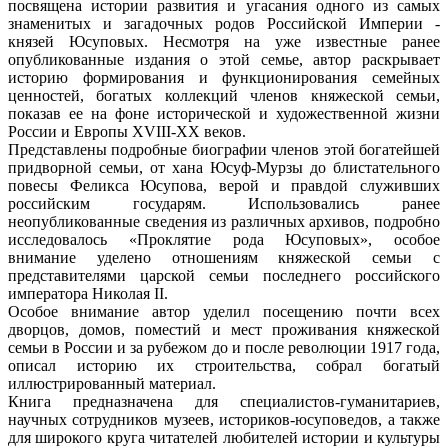
посвящена истории развития и угасания одного из самых
знаменитых и загадочных родов Российской Империи -
князей Юсуповых. Несмотря на уже известные ранее
опубликованные издания о этой семье, автор раскрывает
историю формирования и функционирования семейных
ценностей, богатых коллекций членов княжеской семьи,
показав ее на фоне исторической и художественной жизни
России и Европы XVIII-XX веков.
Представлены подробные биографии членов этой богатейшей
придворной семьи, от хана Юсуф-Мурзы до блистательного
повесы Феликса Юсупова, верой и правдой служивших
российским государям. Использовались ранее
неопубликованные сведения из различных архивов, подробно
исследовалось «Проклятие рода Юсуповых», особое
внимание уделено отношениям княжеской семьи с
представителями царской семьи последнего российского
императора Николая II.
Особое внимание автор уделил посещению почти всех
дворцов, домов, поместий и мест проживания княжеской
семьи в России и за рубежом до и после революции 1917 года,
описал историю их строительства, собрал богатый
иллюстрированный материал.
Книга предназначена для специалистов-гуманитариев,
научных сотрудников музеев, историков-юсуповедов, а также
для широкого круга читателей любителей истории и культуры