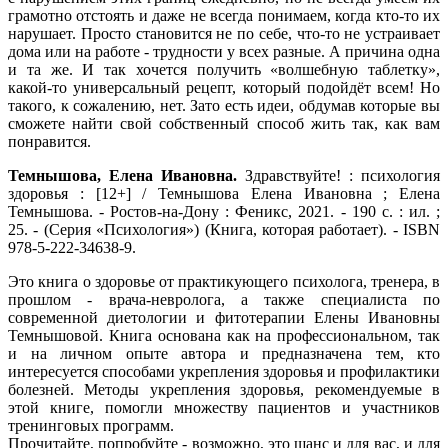
грамотно отстоять и даже не всегда понимаем, когда кто-то их
нарушает. Просто становится не по себе, что-то не устраивает
дома или на работе - трудности у всех разные. А причина одна
и та же. И так хочется получить «волшебную таблетку»,
какой-то универсальный рецепт, который подойдёт всем! Но
такого, к сожалению, нет. Зато есть идеи, обдумав которые вы
сможете найти свой собственный способ жить так, как вам
понравится.
Темнышова, Елена Ивановна.
Здравствуйте! : психология
здоровья : [12+] / Темнышова Елена Ивановна ; Елена
Темнышова. - Ростов-на-Дону : Феникс, 2021. - 190 с. : ил. ;
25. - (Серия «Психология») (Книга, которая работает). - ISBN
978-5-222-34638-9.
Это книга о здоровье от практикующего психолога, тренера, в
прошлом - врача-невролога, а также специалиста по
современной диетологии и фитотерапии Eлeны Ивановны
Темнышовой. Книга основана как на профессиональном, так
и на личном опыте автора и предназначена тем, кто
интересуется способами укрепления здоровья и профилактики
болезней. Методы укрепления здоровья, рекомендуемые в
этой книге, помогли множеству пациентов и участников
тренинговых программ.
Прочитайте, попробуйте - возможно, это шанс и для вас, и для