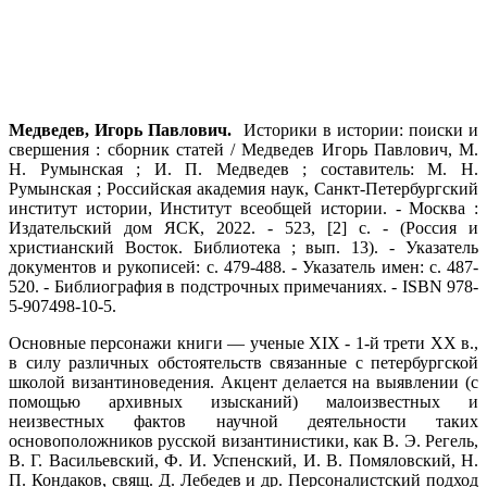
Медведев, Игорь Павлович.
Историки в истории: поиски и
свершения : сборник статей / Медведев Игорь Павлович, М.
Н. Румынская ; И. П. Медведев ; составитель: М. Н.
Румынская ; Российская академия наук, Санкт-Петербургский
институт истории, Институт всеобщей истории. - Москва :
Издательский дом ЯСК, 2022. - 523, [2] с. - (Россия и
христианский Восток. Библиотека ; вып. 13). - Указатель
документов и рукописей: с. 479-488. - Указатель имен: с. 487-
520. - Библиография в подстрочных примечаниях. - ISBN 978-
5-907498-10-5.
Основные персонажи книги — ученые XIX - 1-й трети XX в.,
в силу различных обстоятельств связанные с петербургской
школой византиноведения. Акцент делается на выявлении (с
помощью архивных изысканий) малоизвестных и
неизвестных фактов научной деятельности таких
основоположников русской византинистики, как В. Э. Регель,
В. Г. Васильевский, Ф. И. Успенский, И. В. Помяловский, Н.
П. Кондаков, свящ. Д. Лебедев и др. Персоналистский подход