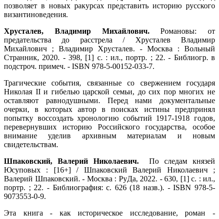
позволяет в новых ракурсах представить историю русского
византиноведения.
Хрусталев, Владимир Михайлович.
Романовы: от
предательства до расстрела / Хрусталев Владимир
Михайлович ; Владимир Хрусталев. - Москва : Вольный
Странник, 2020. - 398, [1] с. : ил., портр. ; 22. - Библиогр. в
подстроч. примеч. - ISBN 978-5-00152-033-7.
Трагические события, связанные со свержением государя
Николая II и гибелью царской семьи, до сих пор многих не
оставляют равнодушными. Перед нами документальные
очерки, в которых автор в поисках истины предпринял
попытку воссоздать хронологию событий 1917-1918 годов,
перевернувших историю Российского государства, особое
внимание уделив архивным материалам и новым
свидетельствам.
Шпаковский, Валерий Николаевич.
По следам князей
Юсуповых : [16+] / Шпаковский Валерий Николаевич ;
Валерий Шпаковский. - Москва : РуДа, 2022. - 630, [1] с. : ил.,
портр. ; 22. - Библиография: с. 626 (18 назв.). - ISBN 978-5-
9073553-0-9.
Эта книга - как историческое исследование, роман -