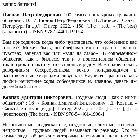
ваших близких!
Лионов, Петр Федорович.
100 самых популярных трюков в
общении : 16+ / Лионов Петр Федорович ; П. Лионов. - Санкт-
Петербург [и др.] : Питер, 2022. - 158, [1] с. : табл. - (The best)
(#экопокет). - ISBN 978-5-4461-1997-4.
Вам приходилось когда-либо чувствовать, что собеседник вас
провел? Может быть, он блефовал или сыграл на ваших
чувствах, запугал вас или «взял на слабо»? В современном
обществе, как в бизнесе, так и в повседневном общении,
такие трюки практикуются сплошь и рядом. Вам надоело быть
доверчивым бессребреником, вечно попадающимся в
расставленные хитрецами ловушки? Научитесь распознавать
любые нечестные ходы собеседников и, главное, давать им
достойный отпор.
Ковпак Дмитрий Викторович.
Трудные люди : как с ними
общаться? : 16+ / Ковпак Дмитрий Викторович ; Д. Ковпак. -
Санкт-Петербург [и др.] : Питер, 2022 [т. е. 2021]. - 252, [1] с. -
(#экопокет) (The best). - ISBN 978-5-4461-1998-1.
Неконтактные, неадекватные, неудобные, сложные, колючие,
непростые - трудных людей называют по-разному. Это те
самые люди, общаться с которыми невозможно, невыносимо,