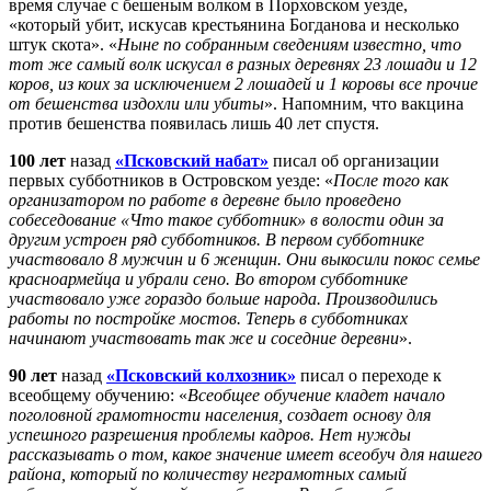
время случае с бешеным волком в Порховском уезде,
«который убит, искусав крестьянина Богданова и несколько
штук скота». «
Ныне по собранным сведениям известно, что
тот же самый волк искусал в разных деревнях 23 лошади и 12
коров, из коих за исключением 2 лошадей и 1 коровы все прочие
от бешенства издохли или убиты
». Напомним, что вакцина
против бешенства появилась лишь 40 лет спустя.
100 лет
назад
«Псковский набат»
писал об организации
первых субботников в Островском уезде: «
После того как
организатором по работе в деревне было проведено
собеседование «Что такое субботник» в волости один за
другим устроен ряд субботников. В первом субботнике
участвовало 8 мужчин и 6 женщин. Они выкосили покос семье
красноармейца и убрали сено. Во втором субботнике
участвовало уже гораздо больше народа. Производились
работы по постройке мостов. Теперь в субботниках
начинают участвовать так же и соседние деревни
».
90 лет
назад
«Псковский колхозник»
писал о переходе к
всеобщему обучению: «
Всеобщее обучение кладет начало
поголовной грамотности населения, создает основу для
успешного разрешения проблемы кадров. Нет нужды
рассказывать о том, какое значение имеет всеобуч для нашего
района, который по количеству неграмотных самый