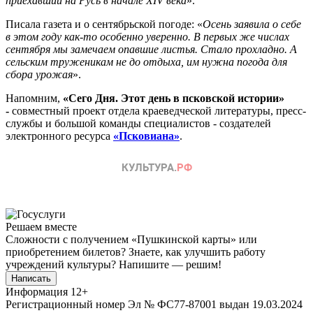
приехавший на Русь в начале
XIV
века
».
Писала газета и о сентябрьской погоде: «
Осень заявила о себе
в этом году как-то особенно уверенно. В первых же числах
сентября мы замечаем опавшие листья. Стало прохладно. А
сельским труженикам не до отдыха, им нужна погода для
сбора урожая
».
Напомним,
«
Сего Дня. Этот день в псковской истории
»
-
совместный проект отдела краеведческой литературы, пресс-
службы и большой команды специалистов - создателей
электронного ресурса
«Псковиана»
.
Решаем вместе
Сложности с получением «Пушкинской карты» или
приобретением билетов? Знаете, как улучшить работу
учреждений культуры?
Напишите — решим!
Написать
Информация
12+
Регистрационный номер Эл № ФС77-87001 выдан 19.03.2024