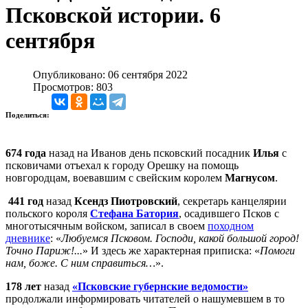
Псковской истории. 6
сентября
Опубликовано: 06 сентября 2022
Просмотров: 803
Поделиться:
674 года
назад на Иванов день псковский посадник
Илья
с
псковичами отъехал к городу Орешку на помощь
новгородцам, воевавшим с свейским королем
Магнусом
.
441 год
назад
Ксендз Пиотровский
, секретарь канцелярии
польского короля
Стефана Батория
, осадившего Псков с
многотысячным войском, записал в своем
походном
дневнике
: «
Любуемся Псковом. Господи, какой большой город!
Точно Париж!...
» И здесь же характерная приписка: «
Помоги
нам, боже. С ним справиться…
».
178 лет
назад
«Псковские губернские ведомости»
продолжали информировать читателей о нашумевшем в то