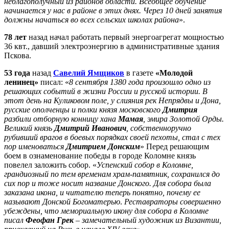
неблагополучный из районов области. Всеобщее обучение
начинается у нас в районе в этих днях. Через 10 дней занятия
должны начаться во всех сельских школах района
».
78 лет
назад начал работать первый энергоагрегат мощностью
36 квт., давший электроэнергию в административные здания
Пскова.
53 года
назад
Савелий Ямщиков
в газете
«Молодой
ленинец»
писал: «
8 сентября 1380 года произошло одно из
решающих событий в жизни России и русской истории. В
этот день на Куликовом поле, у слияния рек Непрядвы и Дона,
русские ополченцы и полки князя московского
Дмитрия
разбили отборную конницу хана
Мамая
, эмира Золотой Орды.
Великий князь
Дмитрий Иванович
, собственноручно
рубивший врагов в боевых порядках своей пехоты, стал с тех
пор именоваться
Дмитрием Донским
» Перед решающим
боем в ознаменование победы в городе Коломне князь
повелел заложить собор. «
Успенский собор в Коломне,
грандиозный по тем временам храм-памятник, сохранился до
сих пор и тоже носит название Донского. Для собора была
заказана икона, и читателю теперь понятно, почему ее
называют Донской Богоматерью
.
Реставраторы совершенно
убеждены, что мемориальную икону для собора в Коломне
писал
Феофан Грек
– замечательный художник из Византии,