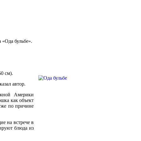
 «Ода бульбе».
0 см).
казал автор.
Южной Америки
ошка как объект
 уже по причине
ие на встрече в
тируют блюда из