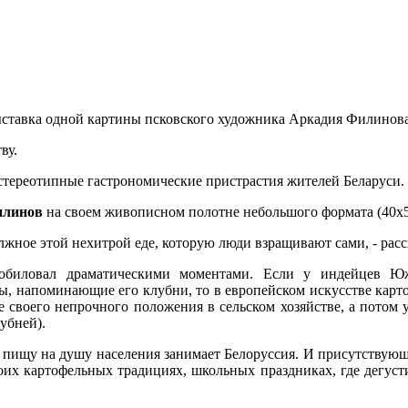
ыставка одной картины псковского художника Аркадия Филинова
ву.
 стереотипные гастрономические пристрастия жителей Беларуси.
илинов
на своем живописном полотне небольшого формата (40х5
олжное этой нехитрой еде, которую люди взращивают сами, - расс
зобиловал драматическими моментами. Если у индейцев 
ы, напоминающие его клубни, то в европейском искусстве карт
е своего непрочного положения в сельском хозяйстве, а потом
убней).
 пищу на душу населения занимает Белоруссия. И присутствующ
своих картофельных традициях, школьных праздниках, где дегус