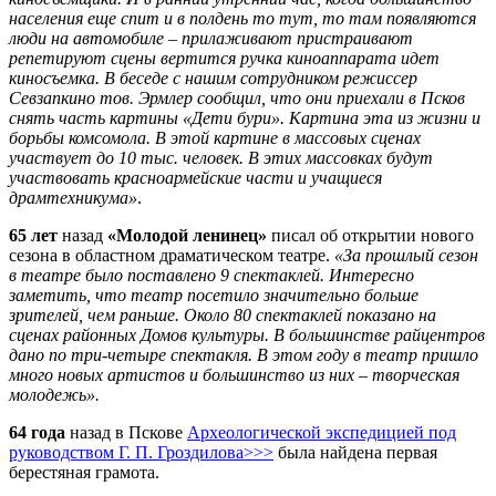
населения еще спит и в полдень то тут, то там появляются
люди на автомобиле – прилаживают пристраивают
репетируют сцены вертится ручка киноаппарата идет
киносъемка. В беседе с нашим сотрудником режиссер
Севзапкино тов. Эрмлер сообщил, что они приехали в Псков
снять часть картины «Дети бури». Картина эта из жизни и
борьбы комсомола. В этой картине в массовых сценах
участвует до 10 тыс. человек. В этих массовках будут
участвовать красноармейские части и учащиеся
драмтехникума»
.
65 лет
назад
«Молодой ленинец»
писал об открытии нового
сезона в областном драматическом театре.
«За прошлый сезон
в театре было поставлено 9 спектаклей. Интересно
заметить, что театр посетило значительно больше
зрителей, чем раньше. Около 80 спектаклей показано на
сценах районных Домов культуры. В большинстве райцентров
дано по три-четыре спектакля. В этом году в театр пришло
много новых артистов и большинство из них – творческая
молодежь».
64 года
назад в Пскове
Археологической экспедицией под
руководством Г. П. Гроздилова>>>
была найдена первая
берестяная грамота.