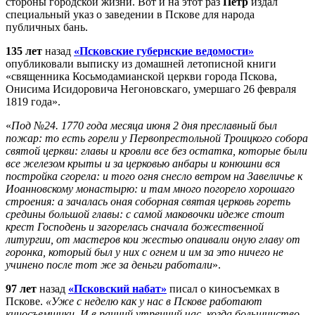
стороны городской жизни. Вот и на этот раз
Петр
издал
специальный указ о заведении в Пскове для народа
публичных бань.
135 лет
назад
«Псковские губернские ведомости»
опубликовали выписку из домашней летописной книги
«священника Косьмодамианской церкви города Пскова,
Онисима Исидоровича Негоновскаго, умершаго 26 февраля
1819 года».
«
Под №24. 1770 года месяца июня 2 дня преславный был
пожар: то есть горели у Первопрестольной Троицкого собора
святой церкви: главы и кровли все без остатка, которые были
все железом крыты и за церковью анбары и конюшни вся
постройка сгорела: и того огня снесло ветром на Завеличье к
Иоанновскому монастырю: и там много погорело хорошаго
строения: а зачалась оная соборная святая церковь гореть
средины большой главы: с самой маковочки идеже стоит
крест Господень и загорелась сначала божественной
литургии, от мастеров кои жестью опаивали оную главу от
горонка, который был у них с огнем и им за это ничего не
учинено после тот же за деньги работали
».
97 лет
назад
«Псковский набат»
писал о киносъемках в
Пскове.
«Уже с неделю как у нас в Пскове работают
киносъемщики. И в ранний утренний час, когда большинство