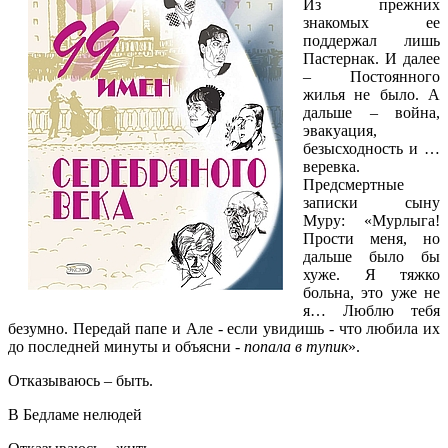
Из прежних
знакомых ее
поддержал лишь
Пастернак. И далее
– Постоянного
жилья не было. А
дальше – война,
эвакуация,
безысходность и …
веревка.
Предсмертные
записки сыну
Муру: «Мурлыга!
Прости меня, но
дальше было бы
хуже. Я тяжко
больна, это уже не
я… Люблю тебя
безумно. Передай папе и Але - если увидишь - что любила их
до последней минуты и объясни -
попала в тупик
».
Отказываюсь – быть.
В Бедламе нелюдей