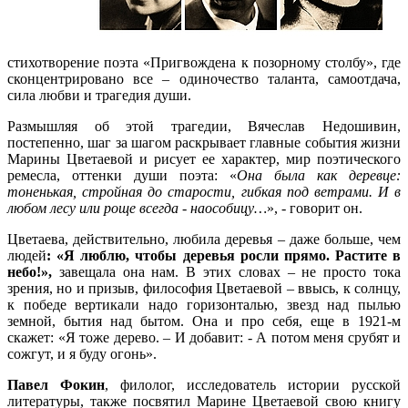
стихотворение поэта «Пригвождена к позорному столбу», где
сконцентрировано все – одиночество таланта, самоотдача,
сила любви и трагедия души.
Размышляя об этой трагедии, Вячеслав Недошивин,
постепенно, шаг за шагом раскрывает главные события жизни
Марины Цветаевой и рисует ее характер, мир поэтического
ремесла, оттенки души поэта: «
Она была как деревце:
тоненькая, стройная до старости, гибкая под ветрами. И в
любом лесу или роще всегда - наособицу…
», - говорит он.
Цветаева, действительно, любила деревья – даже больше, чем
людей
: «Я люблю, чтобы деревья росли прямо. Растите в
небо!»,
завещала она нам. В этих словах – не просто тока
зрения, но и призыв, философия Цветаевой – ввысь, к солнцу,
к победе вертикали надо горизонталью, звезд над пылью
земной, бытия над бытом. Она и про себя, еще в 1921-м
скажет: «Я тоже дерево. – И добавит: - А потом меня срубят и
сожгут, и я буду огонь».
Павел Фокин
, филолог, исследователь истории русской
литературы, также посвятил Марине Цветаевой свою книгу