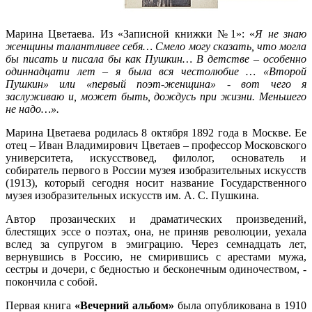
Марина Цветаева. Из «Записной книжки №1»: «
Я не знаю
женщины талантливее себя… Смело могу сказать, что могла
бы писать и писала бы как Пушкин… В детстве – особенно
одиннадцати лет – я была вся честолюбие … «Второй
Пушкин» или «первый поэт-женщина» - вот чего я
заслуживаю и, может быть, дождусь при жизни. Меньшего
не надо…».
Марина Цветаева родилась 8 октября 1892 года в Москве. Ее
отец – Иван Владимирович Цветаев – профессор Московского
университета, искусствовед, филолог, основатель и
собиратель первого в России музея изобразительных искусств
(1913), который сегодня носит название Государственного
музея изобразительных искусств им. А. С. Пушкина.
Автор прозаических и драматических произведений,
блестящих эссе о поэтах, она, не приняв революции, уехала
вслед за супругом в эмиграцию. Через семнадцать лет,
вернувшись в Россию, не смирившись с арестами мужа,
сестры и дочери, с бедностью и бесконечным одиночеством, -
покончила с собой.
Первая книга
«Вечерний альбом»
была опубликована в 1910