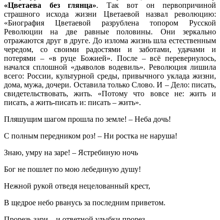
«Цветаева без глянца»
. Так вот он первопричиной
страшного исхода жизни Цветаевой назвал революцию:
«Биография Цветаевой разрублена топором Русской
Революции на две равные половины. Они зеркально
отражаются друг в друге. До излома жизнь шла естественным
чередом, со своими радостями и заботами, удачами и
потерями – «в руце Божией». После – всё перевернулось,
начался сплошной «дьяволов водевиль». Революция лишила
всего: России, культурной среды, привычного уклада жизни,
дома, мужа, дочери. Оставила только Слово. И – Дело: писать,
свидетельствовать, жить. «Потому что вовсе не: жить и
писать, а жить-писать и: писать – жить».
Пляшущим шагом прошла по земле! – Неба дочь!
С полным передником роз! – Ни ростка не наруша!
Знаю, умру на заре! – Ястребиную ночь
Бог не пошлет по мою лебединую душу!
Нежной рукой отведя нецелованный крест,
В щедрое небо рванусь за последним приветом.
Прорезь зари – и ответной улыбки прорез…