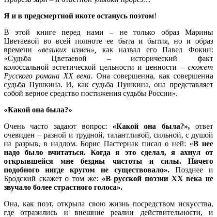
Я и в предсмертной икоте останусь поэтом
!
В этой книге перед нами – не только образ Марины
Цветаевой во всей полноте ее быта и бытия, но и образ
времени
«великих измен»,
как назвал его Павел Фокин:
«Судьба Цветаевой – исторический факт
колоссальной эстетической цельности и ценности –
сюжет
Русского романа XX века
. Она совершенна, как совершенна
судьба Пушкина. И, как судьба Пушкина, она представляет
собой верное средство постижения судьбы России».
«Какой она была?»
Очень часто задают вопрос:
«Какой она была?»,
ответ
очевиден – разной и трудной, талантливой, сильной, с душой
на разрыв, в надлом. Борис Пастернак писал о ней: «
В нее
надо было вчитаться. Когда я это сделал, я ахнул от
открывшейся мне бездны чистоты и силы. Ничего
подобного нигде кругом не существовало».
Позднее и
Бродский скажет о том же:
«В русской поэзии
XX
века не
звучало более страстного голоса».
Она, как поэт, открыла свою жизнь посредством искусства,
где отразились и внешние реалии действительности, и