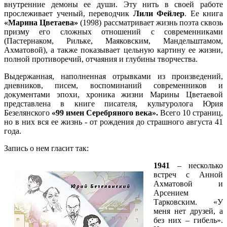
внутренние демоны ее души. Эту нить в своей работе
прослеживает ученый, переводчик
Лили Фейлер
. Ее книга
«Марина Цветаева»
(1998) рассматривает жизнь поэта сквозь
призму его сложных отношений с современниками
(Пастернаком, Рильке, Маяковским, Мандельштамом,
Ахматовой), а также показывает цельную картину ее жизни,
полной противоречий, отчаяния и глубины творчества.
Выдержанная, наполненная отрывками из произведений,
дневников, писем, воспоминаний современников и
документами эпохи, хроника жизни Марины Цветаевой
представлена в книге писателя, культуролога Юрия
Безелянского
«99 имен Серебряного века».
Всего 10 страниц,
но в них вся ее жизнь - от рождения до страшного августа 41
года.
Запись о нем гласит так:
1941
– несколько
встреч с Анной
Ахматовой и
Арсением
Тарковским. «У
меня нет друзей, а
без них – гибель».