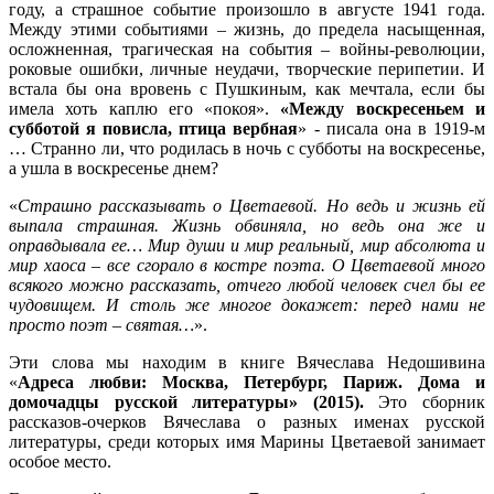
году, а страшное событие произошло в августе 1941 года.
Между этими событиями – жизнь, до предела насыщенная,
осложненная, трагическая на события – войны-революции,
роковые ошибки, личные неудачи, творческие перипетии. И
встала бы она вровень с Пушкиным, как мечтала, если бы
имела хоть каплю его «покоя».
«Между воскресеньем и
субботой я повисла, птица вербная
» - писала она в 1919-м
… Странно ли, что родилась в ночь с субботы на воскресенье,
а ушла в воскресенье днем?
«
Страшно рассказывать о Цветаевой. Но ведь и жизнь ей
выпала страшная. Жизнь обвиняла, но ведь она же и
оправдывала ее… Мир души и мир реальный, мир абсолюта и
мир хаоса – все сгорало в костре поэта. О Цветаевой много
всякого можно рассказать, отчего любой человек счел бы ее
чудовищем. И столь же многое докажет: перед нами не
просто поэт – святая…
».
Эти слова мы находим в книге Вячеслава Недошивина
«
Адреса любви: Москва, Петербург, Париж. Дома и
домочадцы русской литературы» (2015).
Это сборник
рассказов-очерков Вячеслава о разных именах русской
литературы, среди которых имя Марины Цветаевой занимает
особое место.