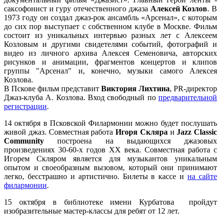
саксофонист и гуру отечественного джаза
Алексей Козлов
. В
1973 году он создал джаз-рок ансамбль «Арсенал», с которым
до сих пор выступает с собственном клубе в Москве. Фильм
состоит из уникальных интервью разных лет с Алексеем
Козловым и другими свидетелями событий, фотографий и
видео из личного архива Алексея Семеновича, авторских
рисунков и анимации, фрагментов концертов и клипов
группы "Арсенал" и, конечно, музыки самого Алексея
Козлова.
В Пскове фильм представит
Виктория Лихтина
, PR-директор
Джаз-клуба А. Козлова. Вход свободный по
предварительной
регистрации
.
14 октября в Псковской Филармонии можно будет послушать
живой джаз. Совместная работа
Игоря Скляра
и
Jazz Classic
Community
построена на выдающихся джазовых
произведениях 30-60-х годов ХХ века. Совместная работа с
Игорем Скляром является для музыкантов уникальным
опытом и своеобразным вызовом, который они принимают
легко, бесстрашно и артистично. Билеты в кассе и
на сайте
филармонии
.
15 октября в библиотеке имени Курбатова пройдут
изобразительные мастер-классы для ребят от 12 лет.