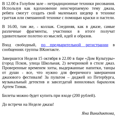
В 12.00 в Голубом зале – нетрадиционные техники рисования.
Используя как вдохновение неисчерпаемую тему джаза,
ребята смогут создать свой маленьких шедевр в технике
граттаж или смешанной технике с помощью краски и пастели.
В 16.00, там же, - коллаж. Соединяя, как в джазе, самые
различные фрагменты, участники в итоге получат
удивительное полотно из мыслей, идей и образов.
Вход свободный,
по предварительной регистрации
в
сообщениях группы ВКонтакте.
Завершится Неделя 15 октября в 22.00 в баре «Дом Культуры»
(город Псков, улица Школьная, 2) вечеринкой в стиле джаз.
Проверенные временем хиты, выдержанные напитки, танцы
от души - все, что нужно для фееричного завершения
джазового фестиваля! За пультом – диджей из Петербурга,
музыкальный детектив и завсегдатай виниловых барахолок
Артем Тимак.
Билеты можно будет купить при входе (200 рублей).
До встречи на Неделе джаза!
Яна Винидиктова,