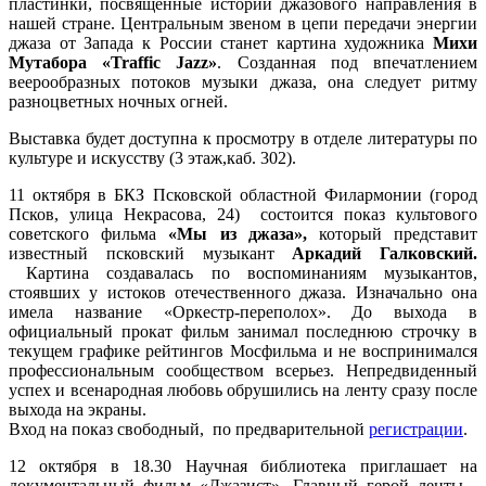
пластинки, посвященные истории джазового направления в
нашей стране. Центральным звеном в цепи передачи энергии
джаза от Запада к России станет картина художника
Михи
Мутабора «Traffic Jazz»
. Созданная под впечатлением
веерообразных потоков музыки джаза, она следует ритму
разноцветных ночных огней.
Выставка будет доступна к просмотру в отделе литературы по
культуре и искусству (3 этаж,каб. 302).
11 октября в БКЗ Псковской областной Филармонии (город
Псков, улица Некрасова, 24) состоится показ культового
советского фильма
«Мы из джаза»,
который представит
известный псковский музыкант
Аркадий Галковский.
Картина создавалась по воспоминаниям музыкантов,
стоявших у истоков отечественного джаза. Изначально она
имела название «Оркестр-переполох». До выхода в
официальный прокат фильм занимал последнюю строчку в
текущем графике рейтингов Мосфильма и не воспринимался
профессиональным сообществом всерьез. Непредвиденный
успех и всенародная любовь обрушились на ленту сразу после
выхода на экраны.
Вход на показ свободный, по предварительной
регистрации
.
12 октября в 18.30 Научная библиотека приглашает на
документальный фильм «Джазист». Главный герой ленты -