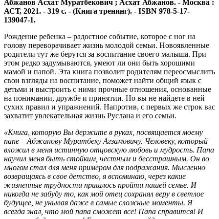
Абжанов Асхат Муратбекович ; Асхат Абжанов. - Москва :
АСТ, 2021. - 319 с. - (Книга тренинг). - ISBN 978-5-17-
139047-1.
Рождение ребенка – радостное событие, которое с ног на
голову переворачивает жизнь молодой семьи. Новоявленные
родители тут же берутся за воспитание своего малыша. При
этом редко задумываются, умеют ли они быть хорошими
мамой и папой. Эта книга позволит родителям переосмыслить
свои взгляды на воспитание, поможет найти общий язык с
детьми и выстроить с ними прочные отношения, основанные
на понимании, дружбе и принятии. Но вы не найдете в ней
сухих правил и упражнений. Напротив, с первых же строк вас
захватит увлекательная жизнь Руслана и его семьи.
«Книга, которую Вы держите в руках, посвящается моему
папе – Абжанову Муратбеку Агзамовичу. Человеку, который
вложил в меня истинную отцовскую любовь и мудрость.
Папа
научил меня быть стойким, честным и бесстрашным. Он во
многом стал для меня примером для подражания.
Мысленно
возвращаясь в свое детство, я вспоминаю, через какие
жизненные трудности пришлось пройти нашей семье. И
никогда не забуду то, как мой отец сохранял веру в светлое
будущее, не унывая даже в самые сложные моменты. Я
всегда знал, что мой папа сможет все! Папа справится! И