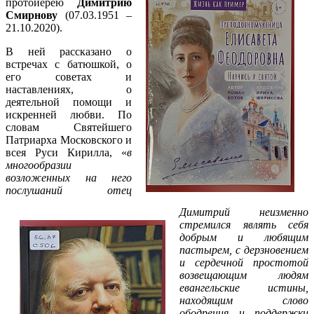
протоиерею
Димитрию
Смирнову
(07.03.1951 –
21.10.2020).
В ней рассказано о
встречах с батюшкой, о
его советах и
наставлениях, о
деятельной помощи и
искренней любви. По
словам Святейшего
Патриарха Московского и
всея Руси Кирилла, «
в
многообразии
возложенных на него
послушаний отец
Димитрий неизменно
стремился являть себя
добрым и любящим
пастырем, с дерзновением
и сердечной простотой
возвещающим людям
евангельские истины,
находящим слово
ободрения и поддержки