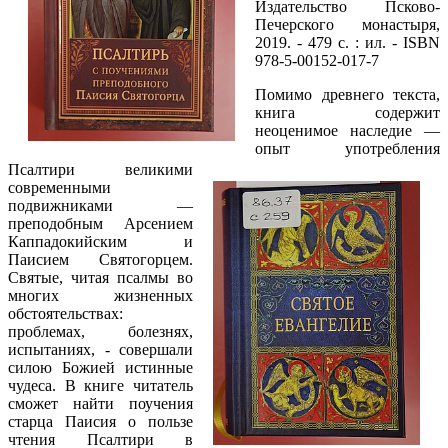
Издательство
Псково-
Печерского монастыря,
2019. - 479 с. : ил. - ISBN
978-5-00152-017-7
Помимо древнего текста,
книга содержит
неоценимое наследие —
опыт употребления
Псалтири великими
современными
подвижниками —
преподобным Арсением
Каппадокийским и
Паисием Святогорцем.
Святые, читая псалмы во
многих жизненных
обстоятельствах:
проблемах, болезнях,
испытаниях, - совершали
силою Божией истинные
чудеса. В книге читатель
сможет найти поучения
старца Паисия о пользе
чтения Псалтири в