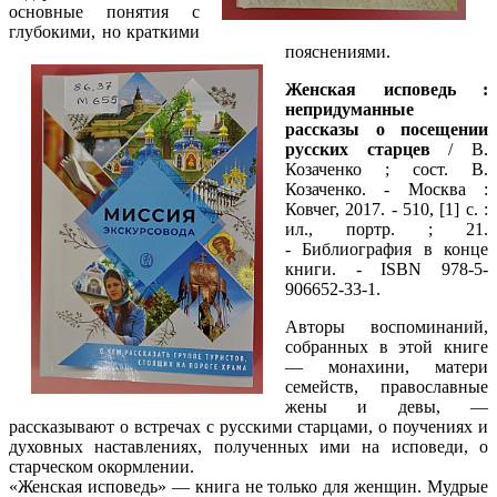
основные понятия с
глубокими, но краткими
пояснениями.
Женская исповедь :
непридуманные
рассказы о посещении
русских старцев
/ В.
Козаченко ; сост. В.
Козаченко. - Москва :
Ковчег, 2017. - 510, [1] с. :
ил., портр. ; 21.
- Библиография в конце
книги. - ISBN 978-5-
906652-33-1.
Авторы воспоминаний,
собранных в этой книге
— монахини, матери
семейств, православные
жены и девы, —
рассказывают о встречах с русскими старцами, о поучениях и
духовных наставлениях, полученных ими на исповеди, о
старческом окормлении.
«Женская исповедь» — книга не только для женщин. Мудрые