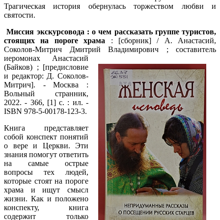
Трагическая история обернулась торжеством любви и
святости.
Миссия экскурсовода : о чем рассказать группе туристов,
стоящих на пороге храма
: [сборник] / А. Анастасий,
Соколов-Митрич Дмитрий Владимирович ; составитель
иеромонах
Анастасий
(Байков) ; [предисловие
и редактор: Д. Соколов-
Митрич]. - Москва :
Вольный странник,
2022. - 366, [1] с. : ил. -
ISBN 978-5-00178-123-3.
Книга представляет
собой конспект понятий
о вере и Церкви. Эти
знания помогут ответить
на самые острые
вопросы тех людей,
которые стоят на пороге
храма и ищут смысл
жизни. Как и положено
конспекту, книга
содержит только