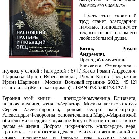
для всех его чаявших»
.
Пусть этот скромный
труд станет благодарной
памятью, приношением от
тех, кто согрет теплом его
любвеобильной души.
Котов, Роман
Андреевич.
Преподобномученица
Елисавета Феодоровна :
научись у святой : [для детей : 6+] / Котов Роман Андреевич,
Шарикова Ирина Вячеславовна ; Роман Котов ; художник
Ирина Шарикова. - Москва : Вольный странник, 2022. - 45, [2]
с. : цв. ил. - (Жизнь как пример). - ISBN 978-5-00178-127-1.
Героиня этой книги — преподобномученица Елизавета,
великая княгиня, жена губернатора Москвы великого князя
Сергея Александровича, родная сестра императрицы
Александры Фёдоровны, основательница Марфо-Мариинской
обители милосердия. Служение Богу и России стало главным
делом её жизни. Доброта, искренность, милосердие, вера,
кротость — эти качества сделали великую княгиню одной из
самых почитаемых и близких нам русских святых.