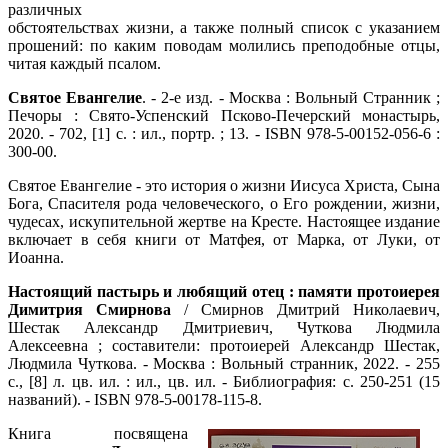
различных
обстоятельствах жизни, а также полный список с указанием
прошений: по каким поводам молились преподобные отцы,
читая каждый псалом.
Святое Евангелие
. - 2-е изд. - Москва : Вольный Странник ;
Печоры : Свято-Успенский Псково-Печерский монастырь,
2020. - 702, [1] с. : ил., портр. ; 13. - ISBN 978-5-00152-056-6 :
300-00.
Святое Евангелие - это история о жизни Иисуса Христа, Сына
Бога, Спасителя рода человеческого, о Его рождении, жизни,
чудесах, искупительной жертве на Кресте. Настоящее издание
включает в себя книги от Матфея, от Марка, от Луки, от
Иоанна.
Настоящий пастырь и любящий отец : памяти протоиерея
Димитрия Смирнова
/ Смирнов Дмитрий Николаевич,
Шестак Александр Дмитриевич, Чуткова Людмила
Алексеевна ; составители: протоиерей Александр Шестак,
Людмила Чуткова. - Москва : Вольный странник, 2022. - 255
с., [8] л. цв. ил. : ил., цв. ил. - Библиография: с. 250-251 (15
названий). - ISBN 978-5-00178-115-8.
Книга посвящена