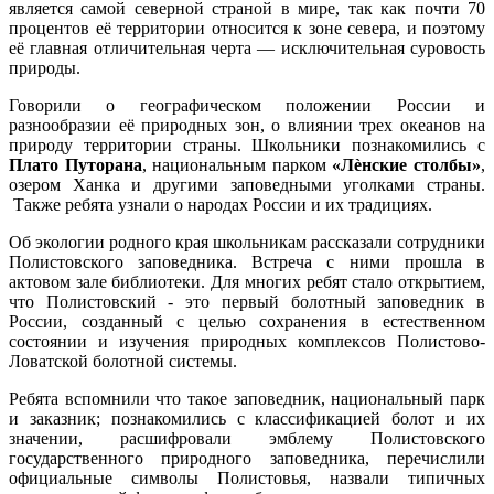
является самой северной страной в мире, так как почти 70
процентов её территории относится к зоне севера, и поэтому
её главная отличительная черта — исключительная суровость
природы.
Говорили о географическом положении России и
разнообразии её природных зон, о влиянии трех океанов на
природу территории страны. Школьники познакомились с
Плато Путорана
, национальным парком
«Лѐнские столбы»
,
озером Ханка и другими заповедными уголками страны.
Также ребята узнали о народах России и их традициях.
Об экологии родного края школьникам рассказали сотрудники
Полистовского заповедника. Встреча с ними прошла в
актовом зале библиотеки. Для многих ребят стало открытием,
что Полистовский - это первый болотный заповедник в
России, созданный с целью сохранения в естественном
состоянии и изучения природных комплексов Полистово-
Ловатской болотной системы.
Ребята вспомнили что такое заповедник, национальный парк
и заказник; познакомились с классификацией болот и их
значении, расшифровали эмблему Полистовского
государственного природного заповедника, перечислили
официальные символы Полистовья, назвали типичных