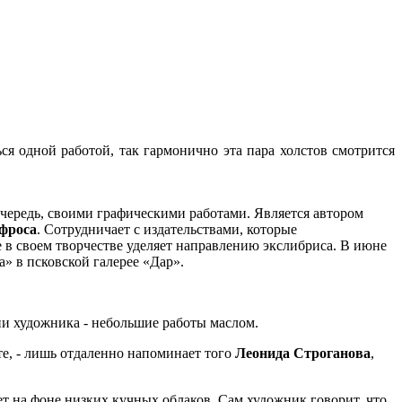
я одной работой, так гармонично эта пара холстов смотрится
очередь, своими графическими работами. Является автором
фроса
. Сотрудничает с издательствами, которые
в своем творчестве уделяет направлению экслибриса. В июне
» в псковской галерее «Дар».
ни художника - небольшие работы маслом.
е, - лишь отдаленно напоминает того
Леонида Строганова
,
ает на фоне низких кучных облаков. Сам художник говорит, что