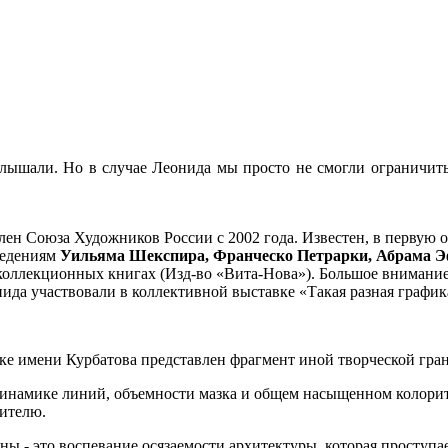
ышали. Но в случае Леонида мы просто не смогли ограничитьс
лен Союза Художников России с 2002 года. Известен, в первую 
ведениям
Уильяма Шекспира, Франческо Петрарки, Абрама Э
коллекционных книгах (Изд-во «Вита-Нова»). Большое внимание 
ида участвовали в коллективной выставке «Такая разная графика
еке имени Курбатова представлен фрагмент иной творческой гра
 динамике линий, объемности мазка и общем насыщенном колорит
рителю.
ины - это воспевание осязаемости архитектуры, которая проступ