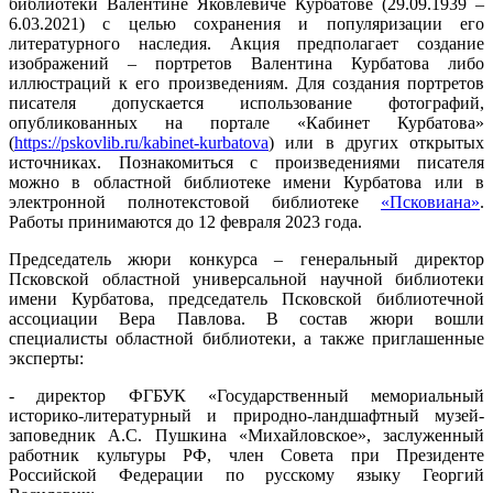
библиотеки Валентине Яковлевиче Курбатове (29.09.1939 –
6.03.2021) с целью сохранения и популяризации его
литературного наследия. Акция предполагает создание
изображений – портретов Валентина Курбатова либо
иллюстраций к его произведениям. Для создания портретов
писателя допускается использование фотографий,
опубликованных на портале «Кабинет Курбатова»
(
https://pskovlib.ru/kabinet-kurbatova
) или в других открытых
источниках. Познакомиться с произведениями писателя
можно в областной библиотеке имени Курбатова или в
электронной полнотекстовой библиотеке
«Псковиана»
.
Работы принимаются до 12 февраля 2023 года.
Председатель жюри конкурса – генеральный директор
Псковской областной универсальной научной библиотеки
имени Курбатова, председатель Псковской библиотечной
ассоциации Вера Павлова. В состав жюри вошли
специалисты областной библиотеки, а также приглашенные
эксперты:
- директор ФГБУК «Государственный мемориальный
историко-литературный и природно-ландшафтный музей-
заповедник А.С. Пушкина «Михайловское», заслуженный
работник культуры РФ, член Совета при Президенте
Российской Федерации по русскому языку Георгий