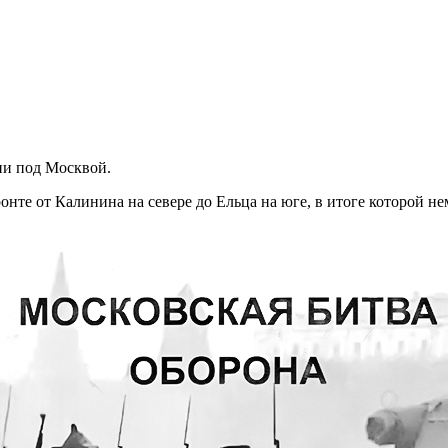
ии под Москвой.
онте от Калинина на севере до Ельца на юге, в итоге которой н