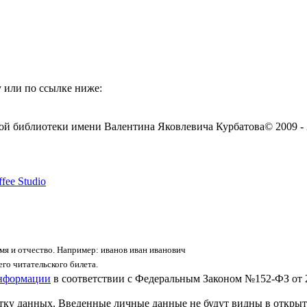
 или по ссылке ниже:
ой библиотеки имени Валентина Яковлевича Курбатова
© 2009 -
fee Studio
я и отчество. Например: иванов иван иванович
го читательского билета.
информации
в соответствии с Федеральным Законом №152-ФЗ от 
отку данных. Введенные личные данные не будут видны в открыт