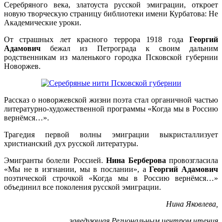
Серебряного века, златоуста русской эмиграции, откроет
новую творческую страницу библиотеки имени Курбатова: Не
Академические уроки.
От страшных лет красного террора 1918 года
Георгий
Адамович
бежал из Петрограда к своим дальним
родственникам из маленького городка Псковской губернии
Новоржев.
Рассказ о новоржевской жизни поэта стал органичной частью
литературно-художественной программы «Когда мы в Россию
вернёмся…».
Трагедия первой волны эмиграции выкристаллизует
христианский дух русской литературы.
Эмигранты болели Россией.
Нина Берберова
провозгласила
«Мы не в изгнании, мы в послании», а
Георгий Адамович
поэтической строчкой «Когда мы в Россию вернёмся…»
объединил все поколения русской эмиграции.
Нина Яковлева,
заведующая Региональным центром чтения