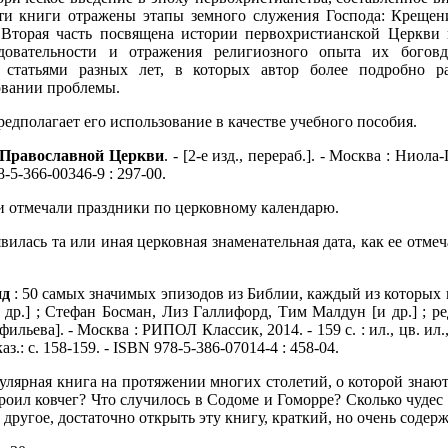
ти книги отражены этапы земного служения Господа: Крещение
 Вторая часть посвящена истории первохристианской Церкви 
едовательности и отражения религиозного опыта их
боговд
 статьями разных лет, в которых автор более подробно ра
овании проблемы.
едполагает его использование в качестве учебного пособия.
 Православной Церкви
. - [2-е изд., перераб.]. - Москва : Ниола-
8-5-366-00346-9 : 297-00.
и отмечали праздники по церковному календарю.
явилась та или иная церковная знаменательная дата, как ее отме
нд
: 50 самых значимых эпизодов из Библии, каждый из которых 
 др.] ; Стефан Босман, Лиз Галлифорд, Тим Малдун [и др.] ; ре
фильева]. - Москва : РИПОЛ Классик, 2014. - 159 с. : ил., цв. ил.,
каз.: с. 158-159. - ISBN 978-5-386-07014-4 : 458-04.
улярная книга на протяжении многих столетий, о которой знают 
роил ковчег? Что случилось в Содоме и Гоморре? Сколько чуде
е другое, достаточно открыть эту книгу, краткий, но очень сод