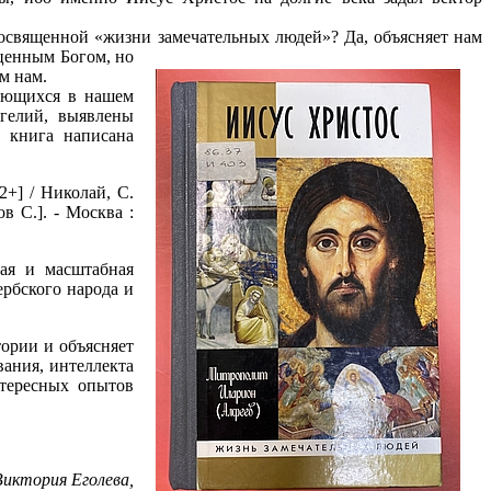
посвященной «жизни замечательных людей»? Да, объясняет нам
оценным Богом, но
м нам.
меющихся в нашем
нгелий, выявлены
 книга написана
2+] / Николай, С.
в С.]. - Москва :
кая и масштабная
рбского народа и
ории и объясняет
вания, интеллекта
нтересных опытов
Виктория Еголева,