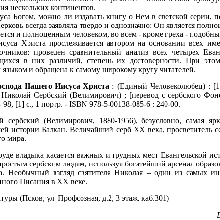
тия нескольких континентов.
уса Богом, можно ли издавать книгу о Нем в светской серии, 
Церковь
всегда заявляла твердо и однозначно: Он является полн
ется и полноценным человеком, во всем - кроме греха - подобны
исуса Христа прослеживается автором на основании всех и
очников; проведен сравнительный анализ всех четырех Ева
ихся в них различий, степень их достоверности. При этом
языком и обращена к самому широкому кругу читателей.
оспода Нашего Иисуса Христа
: (Единый Человеколюбец) : [1
 Николай Сербский (Велимирович) ; [перевод с сербского Фоно
 98, [1] с., 1 портр. - ISBN 978-5-00138-085-6 : 240-00.
й сербский (Велимирович, 1880-1956), безусловно, самая яр
ей истории Балкан. Величайший серб ХХ века, просветитель се
го мира.
уде владыка касается важных и трудных мест Евангельской ист
 простым сербским людям, используя богатейший арсенал образо
а. Необычный взгляд святителя Николая – один из самых и
ного Писания в ХХ веке.
ры (Псков, ул. Профсозная, д.2, 3 этаж, каб.301)