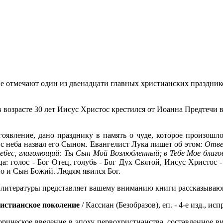
не отмечают один из двенадцати главных христианских праздник
 возрасте 30 лет Иисус Христос крестился от Иоанна Предтечи в
гоявление, дано празднику в память о чуде, которое произош
 с неба назвал его Сыном. Евангелист Лука пишет об этом:
Отвер
 небес, глаголющий: Ты Сын Мой Возлюбленный; в Тебе Мое благо
ца: голос - Бог Отец, голубь - Бог Дух Святой, Иисус Христос 
о и Сын Божий. Людям явился Бог.
 литературы представляет вашему вниманию книги рассказываю
ристианское поколение
/ Кассиан (Безобразов), еп. - 4-е изд., исп
ическое введение в эпоху первохристианства, составленное в