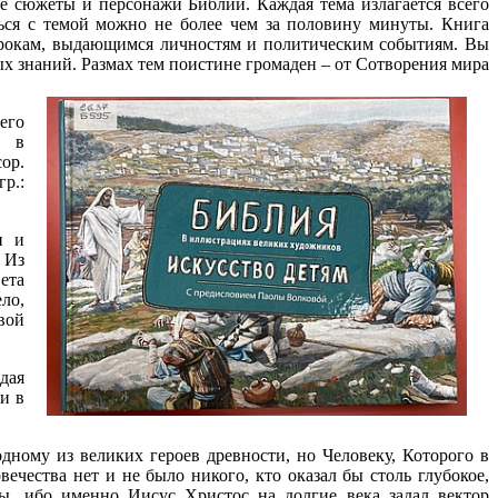
 сюжеты и персонажи Библии. Каждая тема излагается всего
ться с темой можно не более чем за половину минуты. Книга
ророкам, выдающимся личностям и политическим событиям. Вы
ых знаний.
Размах тем поистине громаден – от Сотворения мира
его
; в
op.
гр.:
и и
 Из
ета
ло,
вой
дая
 и в
дному из великих героев древности, но Человеку, Которого в
ечества нет и не было никого, кто оказал бы столь глубокое,
ы, ибо именно Иисус Христос на долгие века задал вектор