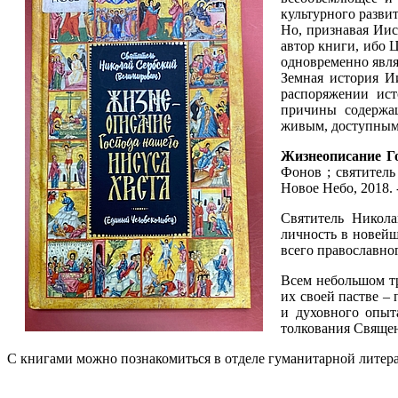
культурного разви
Но, признавая Иис
автор книги, ибо 
одновременно явля
Земная история И
распоряжении ист
причины содержащ
живым, доступным 
Жизнеописание Г
Фонов ; святитель
Новое Небо, 2018. -
Святитель Никола
личность в новейш
всего православно
Всем небольшом тр
их своей пастве –
и духовного опыт
толкования Священ
С книгами можно познакомиться в отделе гуманитарной литерату