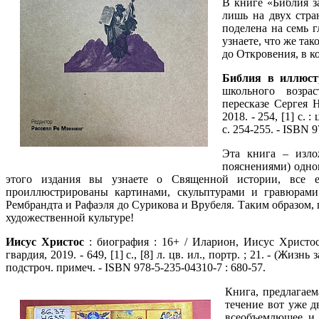
В книге «Библия з
лишь на двух стра
поделена на семь 
узнаете, что же та
до Откровения, в к
Библия в иллюст
школьного возр
пересказе Сергея 
2018. - 254, [1] с. 
с. 254-255. - ISBN 9
Эта книга – изло
пояснениями) одно
этого издания вы узнаете о Священной истории, все 
проиллюстрированы картинами, скульптурами и гравюрами
Рембрандта и Рафаэля до Сурикова и Врубеля. Таким образом,
художественной культуре!
Иисус Христос
: биография : 16+ / Иларион, Иисус Христос
гвардия, 2019. - 649, [1] с., [8] л. цв. ил., портр. ; 21. - (Жиз
подстроч. примеч. - ISBN 978-5-235-04310-7 : 680-57.
Книга, предлагаем
течение вот уже д
всеобъемлющее и 