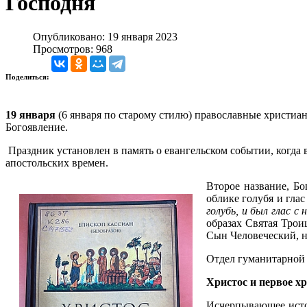
Господня
Опубликовано: 19 января 2023
Просмотров: 968
Поделиться:
19 января
(6 января по старому стилю) православные христиа
Богоявление.
Праздник установлен в память о евангельском событии, когда в
апостольских времен.
Второе название, Бо
облике голубя и глас
голубь, и был глас с
образах Святая Трои
Сын Человеческий, н
Отдел гуманитарной
Христос и первое х
Исчерпывающее истор