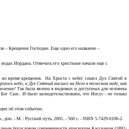
ов – Крещение Господне. Еще одно его название –
 водах Иордана. Отмечать его христиане начали еще с
ло во время крещения. На Христа с небес сошел Дух Святой в
злось небо, и Дух Святый нисшел на Него в телесном виде, как
воление!
Так была явлена в видимых и доступных для человека
- Бог Сын. И было засвидетельствовано, что Иисус - не только
щие об этом событии.
р., доп. - М. : Русский путь, 2001. - 560 с. - ISBN 5-7429-0106-2.
идным богословом современности епископом Кассианом (1892-