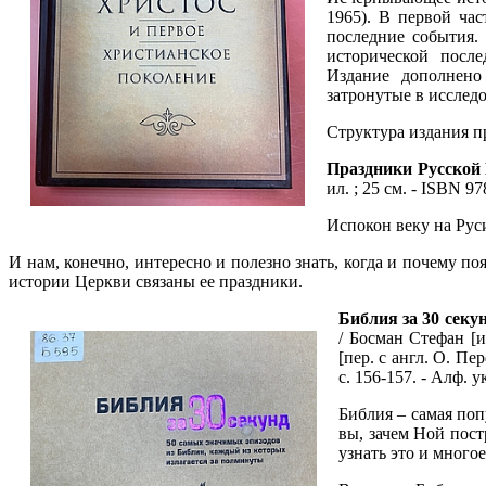
1965). В первой час
последние события.
исторической посл
Издание дополнено
затронутые в исслед
Структура издания пр
Праздники Русской
ил. ; 25 см. - ISBN 97
Испокон веку на Рус
И нам, конечно, интересно и полезно знать, когда и почему по
истории Церкви связаны ее праздники.
Библия за 30 секу
/ Босман Стефан [и
[пер. с англ. О. Пер
с. 156-157. - Алф. у
Библия – самая поп
вы, зачем Ной пост
узнать это и много