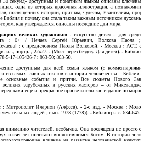
а 30 секунд» доступным и понятным языком описаны ключевые
ницах, одна из которых красочная иллюстрация, а познакоми
глав, посвященных истории, притчам, чудесам, Евангелиям, п
кое Библия и почему она стала таким важным источником духовн
отором, как утверждается, описаны последние дни мира.
рациях великих художников
: искусство детям : [для средн
аста : 0+ / Нечаев Сергей Юрьевич, Волкова Паола 
Нечаева] ; с предисловием Паолы Волковой. - Москва : АСТ, c
: цв. ил., портр. ; 22х27. - (Мост через бездну. Для детей). - Библио
78-5-17-105426-7 : 863-50; 863-50.
жение доступным для всей семьи языком (с комментариям
го из самых главных текстов в истории человечества – Библии.
ее основные события и притчи. Все сюжеты Нового Зав
 великих зарубежных и русских мастеров – от Микеландже
 перед вами еще и прекрасное просветительское издание по миро
 ; Митрополит Иларион (Алфеев). - 2-е изд. - Москва : Моло
нь замечательных людей ; вып. 1978 (1778)). - Библиогр.: с. 634-645
ая вниманию читателей, необычна. Она посвящена не просто о
вух тысяч лет почитают воплотившимся Богом. В истории челов
оплодотворяющее влияние на развитие человеческой культур