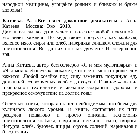
народной медицины, угощайте родных и близких и будьте
здоровы!
Китаева, А. «Все свое: домашние деликатесы
/ Анна
Катаева. – Москва: «Эко», 2018.
Домашняя еда всегда вкуснее и полезнее любой покупной –
это знает каждый. Но ведь такие продукты, как колбасы,
вяленое мясо, сыры или хлеб, наверняка слишком сложны для
приготовления! Вы до сих пор так думаете? И совершенно
зря!
Анна Китаева, автор бестселлеров «Я и моя мультиварка» и
«Я и моя хлебопечка», докажет, что все намного проще, чем
кажется. Любой хозяйке под силу заменить покупную еду
домашней, от копченых колбас до соусов! Главное – знание
правильной технологии и желание сохранить здоровье и
прекрасное самочувствие на долгие годы.
Отличная книга, которая станет необходимым пособием для
кулинаров любого уровня! В книге, состоящей их пяти
разделов, пошагово и просто описаны технология
приготовления колбасы, грудинки, ветчины, сыра, творога,
йогурта, хлеба, булочек, пиццы, соусов, солений, маринадов и
блюд из них.