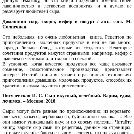
данную тематику, но эти книги подкупают именно своей
лаконичностью и легкостью восприятия, и я думаю не
разочарует любителей сыра.
Домашний сыр, творог, кефир и йогурт
/ авт.- сост. М.
Солнечная.
Это небольшая, но очень любопытная книга. Рецептов по
приготовлению молочных продуктов в ней не так много,
гораздо больше блюд, которые из создаются. Некоторые
сочетания продуктов кажутся странными, например, кефир с
щавелем и чесноком или творог со свеклой.
В условиях, когда качество продуктов все чаще вызывает
сомнение, самостоятельное производство представляет
интерес. Из этой книги вы узнаете о различных технологиях
приготовления домашних молочных продуктов, способах их
хранения и самом вкусном применении.
Пигулевская И. С. Сыр вкусный, целебный. Варим, едим,
лечимся. – Москва, 2018.
Сыры могут быть разные по происхождению: из коровьего,
овечьего, козьего, верблюжьего, буйволиного молока. ... Все
они имеют уникальный вкус и по своему полезны. Читайте
книгу, варите сыр сами по рецептам, данным на страницах,
готовьте вкусные блюда с сыром, лечитесь, используя советы