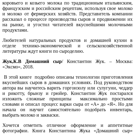
коровьего и козьего молока по традиционным итальянским,
французским и российским рецептам, используя свое молоко
и молоко от фермерских хозяйств. Представитель компании
рассказал о процессе производства сыров и продвижении их
на рынке, и угостил читателей вкуснейшими молочными
продуктами.
Любителей натуральных продуктов и домашней кухни в
отделе технико-экономической и сельскохозяйственной
литературы ждут книги по сыроделию.
Жук,К.В Домашний сыр
/ Константин Жук. – Москва:
«Эксмо», 2018.
В этой книге подробно описаны технологии приготовления
вкус­нейших сыров в домашних условиях. Под руководством
автора вы научитесь варить горгонзолу или сулугуни, чеддер
и рикотту, брынзу и грюйер. Константин Жук постарался
изложить сложные принципы максимально про­стыми
словами и описал процесс варки сыра от «А» до «Я». Но для
начала он научит самостоятельно подобрать инвентарь,
выбрать молоко и закваски.
Хочется отметить отличное оформление и аппетитные
фотографии. Книга Константина Жука «Домашний сыр»