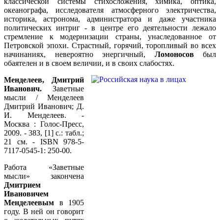
классической системы стихосложения, химика, оптика,
океанографа, исследователя атмосферного электричества,
историка, астронома, администратора и даже участника
политических интриг - в центре его деятельности лежало
стремление к модернизации страны, унаследованное от
Петровской эпохи. Страстный, горячий, торопливый во всех
начинаниях, невероятно энергичный,
Ломоносов
был
обаятелен и в своем величии, и в своих слабостях.
Менделеев, Дмитрий
Иванович.
Заветные
мысли / Менделеев
Дмитрий Иванович; Д.
И. Менделеев. -
Москва : Голос-Пресс,
2009. - 383, [1] с.: табл.;
21 см. - ISBN 978-5-
7117-0545-1: 250-00.
Работа «Заветные
мысли» закончена
Дмитрием
Ивановичем
Менделеевым
в 1905
году. В ней он говорит