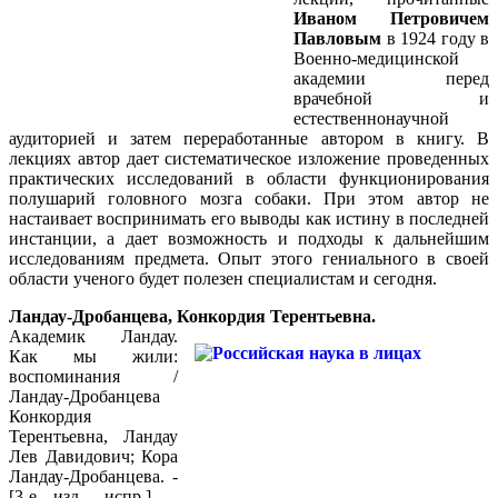
Иваном Петровичем
Павловым
в 1924 году в
Военно-медицинской
академии перед
врачебной и
естественнонаучной
аудиторией и затем переработанные автором в книгу. В
лекциях автор дает систематическое изложение проведенных
практических исследований в области функционирования
полушарий головного мозга собаки. При этом автор не
настаивает воспринимать его выводы как истину в последней
инстанции, а дает возможность и подходы к дальнейшим
исследованиям предмета. Опыт этого гениального в своей
области ученого будет полезен специалистам и сегодня.
Ландау-Дробанцева, Конкордия Терентьевна.
Академик Ландау.
Как мы жили:
воспоминания /
Ландау-Дробанцева
Конкордия
Терентьевна, Ландау
Лев Давидович; Кора
Ландау-Дробанцева. -
[3-е изд., испр.]. -