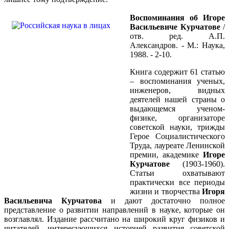
Воспоминания об Игоре
Васильевиче Курчатове
/
отв. ред. А.П.
Александров. - М.: Наука,
1988. - 2-10.
Книга содержит 61 статью
– воспоминания ученых,
инженеров, видных
деятелей нашей страны о
выдающемся ученом-
физике, организаторе
советской науки, трижды
Герое Социалистического
Труда, лауреате Ленинской
премии, академике
Игоре
Курчатове
(1903-1960).
Статьи охватывают
практически все периоды
жизни и творчества
Игоря
Васильевича Курчатова
и дают достаточно полное
представление о развитии направлений в науке, которые он
возглавлял. Издание рассчитано на широкий круг физиков и
читателей, интересующихся историей развития советской