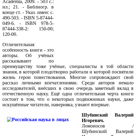
Academia, 2009. - 503 с.:
ил.; 21. - Библиогр. в
конце ст. - Указ. имен: с.
490-503. - ISBN 5-87444-
049-6. - ISBN 978-5-
87444-338-2: 150-00;
120-00.
Отличительная
особенность книги - это
авторы. Об учёных
рассказывают по
преимуществу тоже учёные, специалисты в той области
знания, в которой плодотворно работали и которой посвятили
жизнь герои повествования. Многие сопровождают свой
рассказ личными впечатлениями. Среди авторов немало
исследователей, внёсших в свою очередь заметный вклад в
отечественную науку. Ещё одна отличительная черта книги
состоит в том, что о некоторых подвижниках науки, даже
искушённые читатели, наверняка, узнают впервые.
Шубинский Валерий
Игоревич.
Ломоносов /
Шубинский Валерий