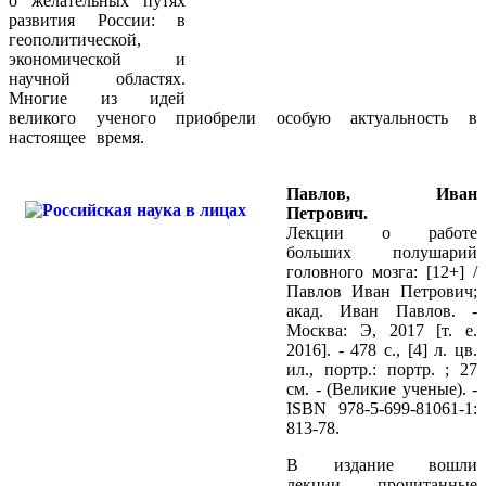
о желательных путях
развития России: в
геополитической,
экономической и
научной областях.
Многие из идей
великого ученого приобрели особую актуальность в
настоящее время.
Павлов, Иван
Петрович.
Лекции о работе
больших полушарий
головного мозга: [12+] /
Павлов Иван Петрович;
акад. Иван Павлов. -
Москва: Э, 2017 [т. е.
2016]. - 478 с., [4] л. цв.
ил., портр.: портр. ; 27
см. - (Великие ученые). -
ISBN 978-5-699-81061-1:
813-78.
В издание вошли
лекции, прочитанные