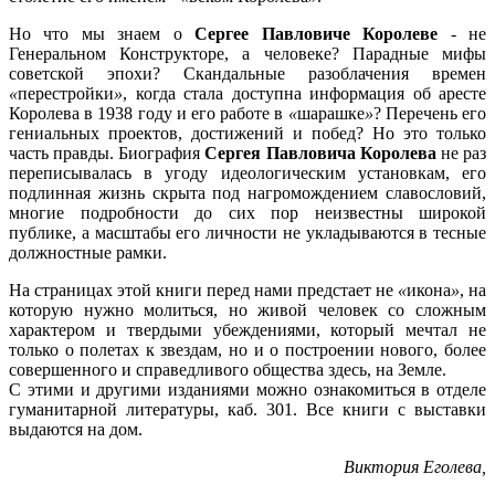
Но что мы знаем о
Сергее Павловиче Королеве
- не
Генеральном Конструкторе, а человеке? Парадные мифы
советской эпохи? Скандальные разоблачения времен
«
перестройки
»
, когда стала доступна информация об аресте
Королева в 1938 году и его работе в
«
шарашке
»
? Перечень его
гениальных проектов, достижений и побед? Но это только
часть правды. Биография
Сергея Павловича Королева
не раз
переписывалась в угоду идеологическим установкам, его
подлинная жизнь скрыта под нагромождением славословий,
многие подробности до сих пор неизвестны широкой
публике, а масштабы его личности не укладываются в тесные
должностные рамки.
На страницах этой книги перед нами предстает не
«
икона
»
, на
которую нужно молиться, но живой человек со сложным
характером и твердыми убеждениями, который мечтал не
только о полетах к звездам, но и о построении нового, более
совершенного и справедливого общества здесь, на Земле.
С этими и другими изданиями можно ознакомиться в отделе
гуманитарной литературы, каб. 301. Все книги с выставки
выдаются на дом.
Виктория Еголева,