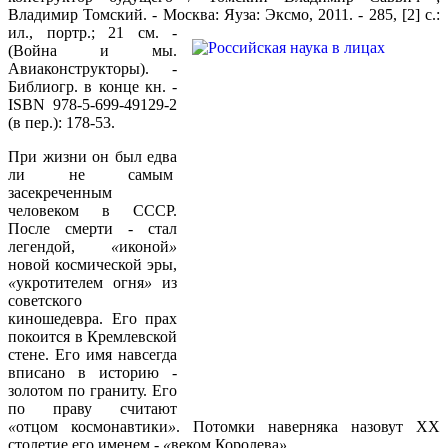
Владимир Томский. - Москва: Яуза: Эксмо,
2011. - 285, [2] с.:
ил., портр.; 21 см. -
(Война и мы.
Авиаконструкторы). -
Библиогр. в конце кн. -
ISBN 978-5-699-49129-2
(в пер.): 178-53.
При жизни он был едва
ли не самым
засекреченным
человеком в СССР.
После смерти - стал
легендой,
«
иконой
»
новой космической эры,
«
укротителем огня
»
из
советского
киношедевра. Его прах
покоится в Кремлевской
стене. Его имя навсегда
вписано в историю -
золотом по граниту. Его
по праву считают
«
отцом космонавтики
»
. Потомки наверняка назовут XX
столетие его именем -
«
веком Королева
»
.