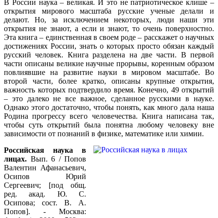
В России наука – великая. И это не патриотическое клише –
открытия мирового масштаба русские ученые делали и
делают. Но, за исключением некоторых, люди наши эти
открытия не знают, а если и знают, то очень поверхностно.
Эта книга – единственная в своем роде – расскажет о научных
достижениях России, знать о которых просто обязан каждый
русский человек. Книга разделена на две части. В первой
части описаны великие научные прорывы, коренным образом
повлиявшие на развитие науки в мировом масштабе. Во
второй части, более кратко, описаны крупные открытия,
важность которых подтвердило время. Конечно, 49 открытий
– это далеко не все важное, сделанное русскими в науке.
Однако этого достаточно, чтобы понять, как много дала наша
Родина прогрессу всего человечества. Книга написана так,
чтобы суть открытий была понятна любому человеку вне
зависимости от познаний в физике, математике или химии.
Российская наука в
лицах.
Вып. 6 / Попов
Валентин Афанасьевич,
Осипов Юрий
Сергеевич; [под общ.
ред. акад. Ю. С.
Осипова; сост. В. А.
Попов]. - Москва: