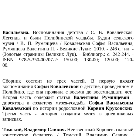
Васильевна.
Воспоминания детства / С. В. Ковалевская.
Легенды и были Полибинской усадьбы. Будни сельского
музея / В. П. Румянцева / Ковалевская Софья Васильевна,
Румянцева Валентина П. - Великие Луки: 2010. - 246 с.: ил. -
(Золотые страницы Великих Лук). - Библиогр.: с. 242-244. -
ISBN 978-5-350-00207-2: 150-00; 130-00; 120-00; 120-
00.
Сборник состоит из трех частей. В первую входят
воспоминания
Софьи Ковалевской
о детстве, проведенном в
Полибино, где она прожила с восьми до восемнадцати лет.
Вторая часть содержит статьи
Валентины Румянцевой
-
директора и создателя музея-усадьбы
Софьи Васильевны
Ковалевской
по истории родословной
Корвин-Круковских
.
Третья часть - история создания музея в дневниковых
записках.
Томский, Владимир Саввич.
Неизвестный Королев: главный
конструктор будущего / Томский Владимир Саввич ;