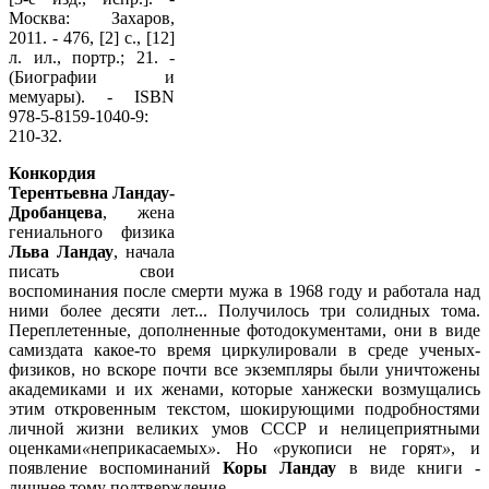
Москва: Захаров,
2011. - 476, [2] с., [12]
л. ил., портр.; 21. -
(Биографии и
мемуары). - ISBN
978-5-8159-1040-9:
210-32.
Конкордия
Терентьевна Ландау-
Дробанцева
, жена
гениального физика
Льва Ландау
, начала
писать свои
воспоминания после смерти мужа в 1968 году и работала над
ними более десяти лет... Получилось три солидных тома.
Переплетенные, дополненные фотодокументами, они в виде
самиздата какое-то время циркулировали в среде ученых-
физиков, но вскоре почти все экземпляры были уничтожены
академиками и их женами, которые ханжески возмущались
этим откровенным текстом, шокирующими подробностями
личной жизни великих умов СССР и нелицеприятными
оценками
«
неприкасаемых
»
. Но
«
рукописи не горят
»
, и
появление воспоминаний
Коры Ландау
в виде книги -
лишнее тому подтверждение.