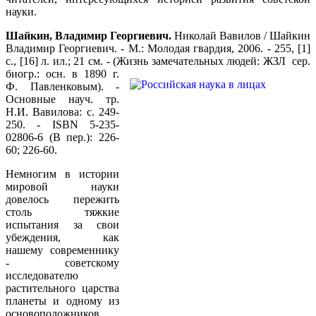
науки.
Шайкин, Владимир Георгиевич.
Николай Вавилов / Шайкин
Владимир Георгиевич. - М.: Молодая гвардия, 2006. - 255, [1]
с., [16] л. ил.; 21 см. - (Жизнь
замечательных людей: ЖЗЛ сер.
биогр.: осн. в 1890 г.
Ф. Павленковым). -
Основные науч. тр.
Н.И. Вавилова: с. 249-
250. - ISBN 5-235-
02806-6 (В пер.): 226-
60; 226-60.
Немногим в истории
мировой науки
довелось пережить
столь тяжкие
испытания за свои
убеждения, как
нашему современнику
- советскому
исследователю
растительного царства
планеты и одному из
основоположников