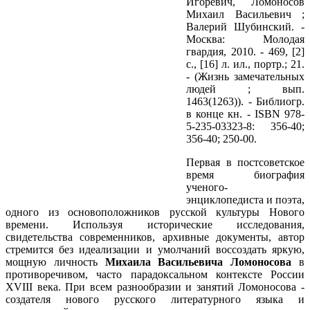
Игоревич, Ломоносов
Михаил Васильевич ;
Валерий Шубинский. -
Москва: Молодая
гвардия, 2010. - 469, [2]
с., [16] л. ил., портр.; 21.
- (Жизнь замечательных
людей ; вып.
1463(1263)). - Библиогр.
в конце кн. - ISBN 978-
5-235-03323-8: 356-40;
356-40; 250-00.
Первая в постсоветское
время биография
ученого-
энциклопедиста и поэта,
одного из основоположников русской культуры Нового
времени. Используя исторические исследования,
свидетельства современников, архивные документы, автор
стремится без идеализации и умолчаний воссоздать яркую,
мощную личность
Михаила Васильевича Ломоносова
в
противоречивом, часто парадоксальном контексте России
XVIII века. При всем разнообразии и занятий Ломоносова -
создателя нового русского литературного языка и