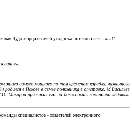
иколая Чудотворца из очей угодника потекли слезы:
«…И
зования».
ром этого самого мощного по тем временам корабля, названного
Он родился в Пскове в семье полковника в отставке. М.Васильев
С.О. Макаров пригласил его на должность командира ледокола
команды специалистов - создателей электронного