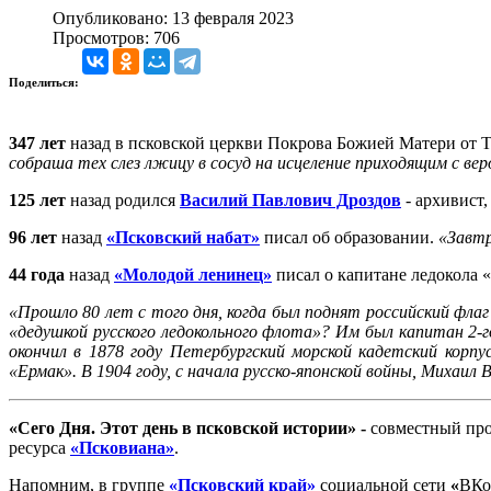
Опубликовано: 13 февраля 2023
Просмотров: 706
Поделиться:
347 лет
назад в псковской церкви Покрова Божией Матери от То
собраша тех слез лжицу в сосуд на исцеление приходящим с ве
125 лет
назад родился
Василий Павлович Дроздов
- архивист
96 лет
назад
«Псковский набат»
писал об образовании.
«Завтр
44 года
назад
«Молодой ленинец»
писал о капитане ледокола 
«Прошло 80 лет с того дня, когда был поднят российский флаг
«дедушкой русского ледокольного флота»? Им был капитан 2-
окончил в 1878 году Петербургский морской кадетский корпу
«Ермак». В 1904 году, с начала русско-японской войны, Михаил
«
Сего Дня. Этот день в псковской истории
» -
совместный про
ресурса
«Псковиана»
.
Напомним, в группе
«Псковский край»
социальной сети
«
ВКо