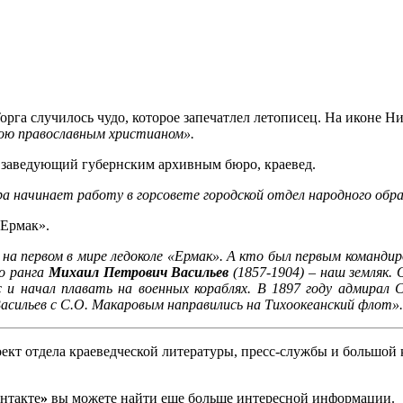
рга случилось чудо, которое запечатлел летописец. На иконе Н
рою православным христианом».
, заведующий губернским архивным бюро, краевед.
а начинает работу в горсовете городской отдел народного обра
«Ермак».
 на первом в мире ледоколе «Ермак». А кто был первым команди
го ранга
Михаил Петрович Васильев
(1857-1904) – наш земляк. 
с и начал плавать на военных кораблях. В 1897 году адмирал 
 Васильев с С.О. Макаровым направились на Тихоокеанский флот».
ект отдела краеведческой литературы, пресс-службы и большой 
нтакте
»
вы можете найти еще больше интересной информации.