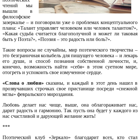
чтений мы
вышли в
философское
зазеркалье – и поговорили уже о проблемах концептуального
плана: «Талант управляет человеком или человек талантом?»,
«Какая судьба считается благополучной и может ли таковая
быть у Поэта?», «Поэзия – это радость или боль?».
Такие вопросы не случайны, мир поэтического творчества –
это безграничная колыбель для пишущего человека – и лекарь
его души, и способ познания собственной личности, и,
конечно, возможность найти «себя» в этом суетном мире,
отогреть и успокоить свое измученное сердце.
«Слова о любви»
сказаны, и каждый в этот день нашел в
прозвучавших строчках свое пристанище посреди «снежной
мглы» февральского мироздания.
Любовь делает нас чище, выше, она облагораживает нас,
дарит радость и гармонию. Так пусть она будет у каждого из
нас счастливой и дарующей желание жить!
***
Поэтический клуб «Зеркало» благодарит всех, кто стал