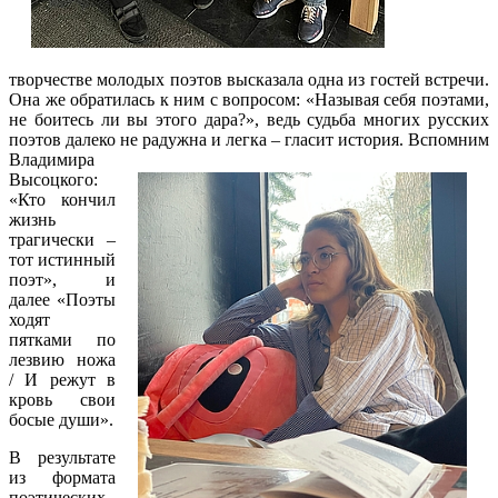
творчестве молодых поэтов высказала одна из гостей встречи.
Она же обратилась к ним с вопросом: «Называя себя поэтами,
не боитесь ли вы этого дара?», ведь судьба многих русских
поэтов далеко не радужна и легка – гласит история. Вспомним
Владимира
Высоцкого:
«Кто кончил
жизнь
трагически –
тот
истинный
поэт», и
далее «Поэты
ходят
пятками по
лезвию ножа
/ И режут в
кровь свои
босые души».
В результате
из формата
поэтических