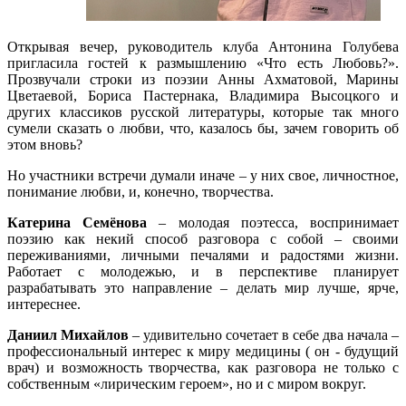
Открывая вечер, руководитель клуба Антонина Голубева
пригласила гостей к размышлению «Что есть Любовь?».
Прозвучали строки из поэзии Анны Ахматовой, Марины
Цветаевой, Бориса Пастернака, Владимира Высоцкого и
других классиков русской литературы, которые так много
сумели сказать о любви, что, казалось бы, зачем говорить об
этом вновь?
Но участники встречи думали иначе – у них свое, личностное,
понимание любви, и, конечно, творчества.
Катерина Семёнова
– молодая поэтесса, воспринимает
поэзию как некий способ разговора с собой – своими
переживаниями, личными печалями и радостями жизни.
Работает с молодежью, и в перспективе планирует
разрабатывать это направление – делать мир лучше, ярче,
интереснее.
Даниил Михайлов
– удивительно сочетает в себе два начала –
профессиональный интерес к миру медицины ( он - будущий
врач) и возможность творчества, как разговора не только с
собственным «лирическим героем», но и с миром вокруг.