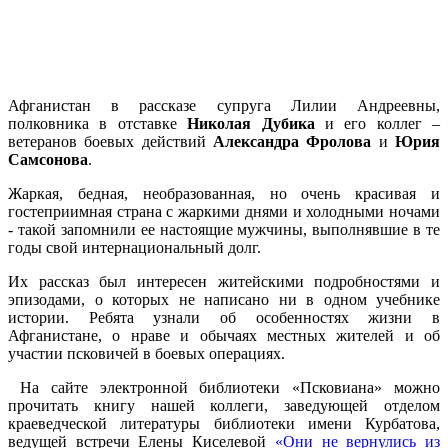
Афганистан в рассказе супруга Лилии Андреевны,
полковника в отставке
Николая Дубика
и его коллег –
ветеранов боевых действий
Александра Фролова
и
Юрия
Самсонова
.
Жаркая, бедная, необразованная, но очень красивая и
гостеприимная страна с жаркими днями и холодными ночами
- такой запомнили ее настоящие мужчины, выполнявшие в те
годы свой интернациональный долг.
Их рассказ был интересен житейскими подробностями и
эпизодами, о которых не написано ни в одном учебнике
истории. Ребята узнали об особенностях жизни в
Афганистане, о нраве и обычаях местных жителей и об
участии псковичей в боевых операциях.
На сайте электронной библиотеки «Псковиана» можно
прочитать книгу нашей коллеги, заведующей отделом
краеведческой литературы библиотеки имени Курбатова,
ведущей встречи Елены Киселевой
«Они не вернулись из