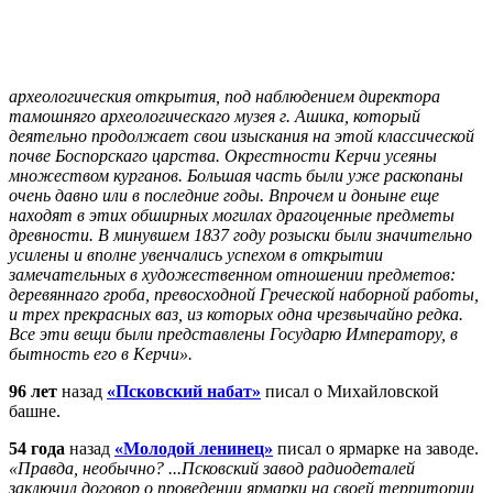
археологическия открытия, под наблюдением директора
тамошняго археологическаго музея г. Ашика, который
деятельно продолжает свои изыскания на этой классической
почве Боспорскаго царства. Окрестности Керчи усеяны
множеством курганов. Большая часть были уже раскопаны
очень давно или в последние годы. Впрочем и доныне еще
находят в этих обширных могилах драгоценные предметы
древности. В минувшем 1837 году розыски были значительно
усилены и вполне увенчались успехом в открытии
замечательных в художественном отношении предметов:
деревяннаго гроба, превосходной Греческой наборной работы,
и трех прекрасных ваз, из которых одна чрезвычайно редка.
Все эти вещи были представлены Государю Императору, в
бытность его в Керчи».
96 лет
назад
«Псковский набат»
писал о Михайловской
башне.
54 года
назад
«Молодой ленинец»
писал о ярмарке на заводе.
«Правда, необычно? ...Псковский завод радиодеталей
заключил договор о проведении ярмарки на своей территории