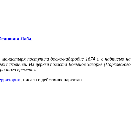
Осипович Лаба
.
 монастыря поступила доска-надгробие 1674 г. с надписью на
ых псковичей. Из церкви погоста Большое Загорье (Порховского
ора того времени».
ерритории
, писала о действиях партизан.