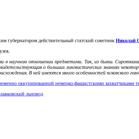
ким губернатором действительный статский советник
Николай 
узея.
ыми в научном отношении предметами. Так, из бывш. Сироткина
, свидетельствующая о больших лингвистических знаниях некотор
роисхождения. В ней имеются много особенностей псковского гов
временно оккупированной немецко-фашистскими захватчиками т