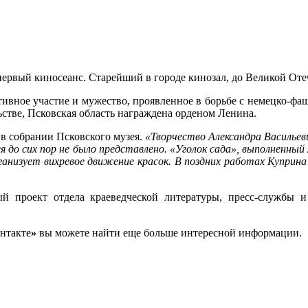
первый киносеанс. Старейший в городе кинозал, до Великой От
тивное участие и мужество, проявленное в борьбе с немецко-ф
ьстве, Псковская область награждена орденом Ленина.
в собрании Псковского музея.
«Творчество Александра Васильев
ея до сих пор не было представлено. «Уголок сада», выполненный
ганизует вихревое движение красок. В поздних работах Куприн
ый проект отдела краеведческой литературы, пресс-службы 
нтакте
»
вы можете найти еще больше интересной информации.