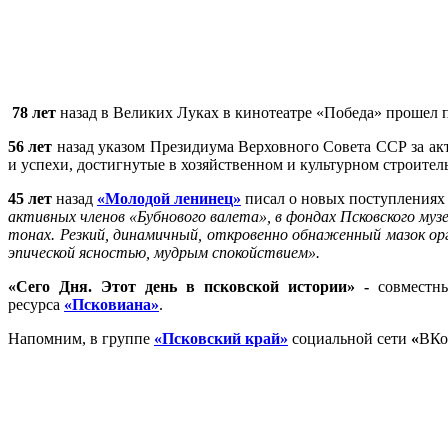
78 лет
назад в Великих Луках в кинотеатре «Победа» прошел 
56 лет
назад указом Президиума Верховного Совета ССР за ак
и успехи, достигнутые в хозяйственном и культурном строител
45 лет
назад
«Молодой ленинец»
писал о новых поступлениях 
активных членов «Бубнового валета», в фондах Псковского муз
тонах. Резкий, динамичный, откровенно обнаженный мазок ор
эпической ясностью, мудрым спокойствием».
«
Сего Дня. Этот день в псковской истории
» -
совместн
ресурса
«Псковиана»
.
Напомним, в группе
«Псковский край»
социальной сети
«
ВКо